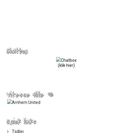
Chatbox
(klik hier)
Vitesse 4life 👊
Quick links
Tijdlijn