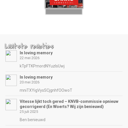
Laatste reacties
In loving memory
22 mei 2026
kTpFTKPmordNYuzIsUwj
In loving memory
20 mei 2026
mniTXYigVysSCjgnhfOOwoT
Vitesse lijkt toch gered – KNVB-commissie opnieuw
gecorrigeerd (En Woerts? Wij zijn benieuwd)
25 juli 2025
Ben benieuwd