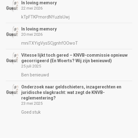
In loving memory
22 mei 2026
kTpFTKPmordNYuzIsUwj
In loving memory
20 mei 2026
mniTXYigVysSCjgnhfOOwoT
Vitesse lijkt toch gered – KNVB-commissie opnieuw
gecorrigeerd (En Woerts? Wij zijn benieuwd)
25 juli 2025
Ben benieuwd
Onderzoek naar geldschieters, inzagerechten en
juridische slagkracht: wat zegt de KNVB-
reglementering?
23 mei 2025
Goed stuk