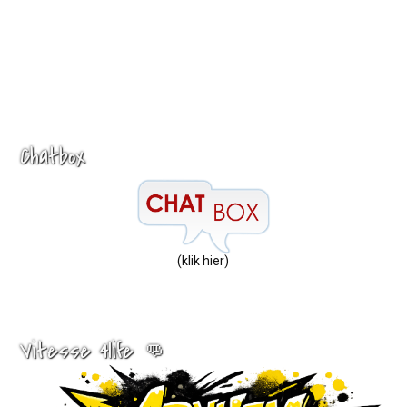
Chatbox
(klik hier)
Vitesse 4life 👊