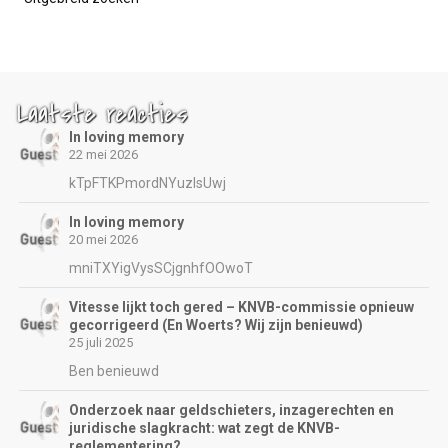
Laatste reacties
In loving memory
22 mei 2026
kTpFTKPmordNYuzIsUwj
In loving memory
20 mei 2026
mniTXYigVysSCjgnhfOOwoT
Vitesse lijkt toch gered – KNVB-commissie opnieuw
gecorrigeerd (En Woerts? Wij zijn benieuwd)
25 juli 2025
Ben benieuwd
Onderzoek naar geldschieters, inzagerechten en
juridische slagkracht: wat zegt de KNVB-
reglementering?