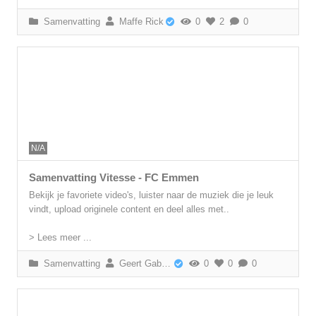
Samenvatting
Maffe Rick
0
2
0
N/A
Samenvatting Vitesse - FC Emmen
Bekijk je favoriete video's, luister naar de muziek die je leuk
vindt, upload originele content en deel alles met..
> Lees meer ...
Samenvatting
Geert Gabriëls
0
0
0