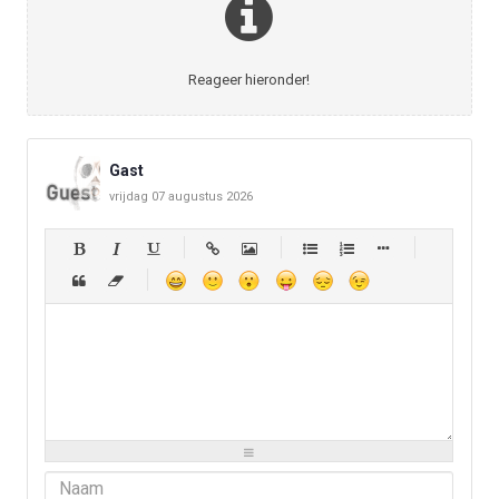
Reageer hieronder!
Gast
vrijdag 07 augustus 2026
-
-
-
-
-
-
-
-
-
-
-
-
-
-
-
-
-
-
-
-
-
-
-
-
-
-
-
-
-
-
-
-
-
-
-
-
-
-
-
-
-
-
-
-
-
-
-
-
-
-
-
-
-
-
-
-
-
-
-
-