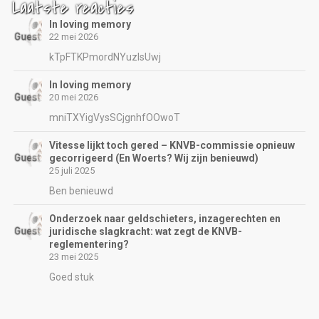
Laatste reacties
In loving memory
22 mei 2026
kTpFTKPmordNYuzIsUwj
In loving memory
20 mei 2026
mniTXYigVysSCjgnhfOOwoT
Vitesse lijkt toch gered – KNVB-commissie opnieuw
gecorrigeerd (En Woerts? Wij zijn benieuwd)
25 juli 2025
Ben benieuwd
Onderzoek naar geldschieters, inzagerechten en
juridische slagkracht: wat zegt de KNVB-
reglementering?
23 mei 2025
Goed stuk