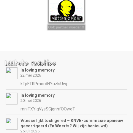
Laatste reacties
In loving memory
22 mei 2026
kTpFTKPmordNYuzIsUwj
In loving memory
20 mei 2026
mniTXYigVysSCjgnhfOOwoT
Vitesse lijkt toch gered – KNVB-commissie opnieuw
gecorrigeerd (En Woerts? Wij zijn benieuwd)
25 juli 2025