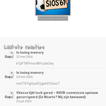
Laatste reacties
In loving memory
22 mei 2026
kTpFTKPmordNYuzIsUwj
In loving memory
20 mei 2026
mniTXYigVysSCjgnhfOOwoT
Vitesse lijkt toch gered – KNVB-commissie opnieuw
gecorrigeerd (En Woerts? Wij zijn benieuwd)
25 juli 2025