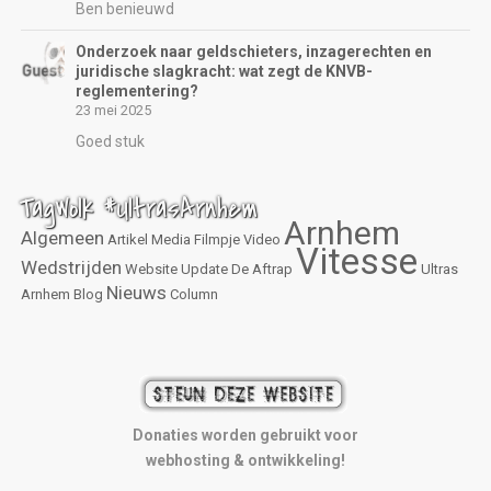
Ben benieuwd
Onderzoek naar geldschieters, inzagerechten en
juridische slagkracht: wat zegt de KNVB-
reglementering?
23 mei 2025
Goed stuk
TagWolk #UltrasArnhem
Arnhem
Algemeen
Artikel
Media
Filmpje
Video
Vitesse
Wedstrijden
Website
Update
De Aftrap
Ultras
Nieuws
Arnhem
Blog
Column
Donaties worden gebruikt voor
webhosting & ontwikkeling!