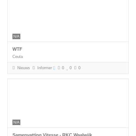
N/A
WTF
Ceuta
Nieuws
Informer
0
0
0
N/A
Samenvatting Vitesse - RKC Waalwijk