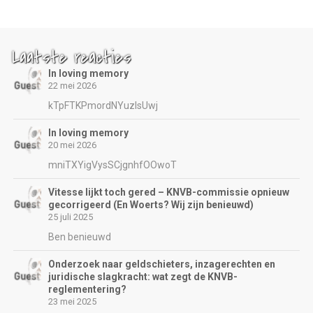
Laatste reacties
In loving memory
22 mei 2026
kTpFTKPmordNYuzIsUwj
In loving memory
20 mei 2026
mniTXYigVysSCjgnhfOOwoT
Vitesse lijkt toch gered – KNVB-commissie opnieuw
gecorrigeerd (En Woerts? Wij zijn benieuwd)
25 juli 2025
Ben benieuwd
Onderzoek naar geldschieters, inzagerechten en
juridische slagkracht: wat zegt de KNVB-
reglementering?
23 mei 2025