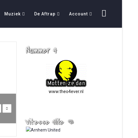
Muziek
De Aftrap
Account
Nummer 4
www.theo4ever.nl
Vitesse 4life 👊