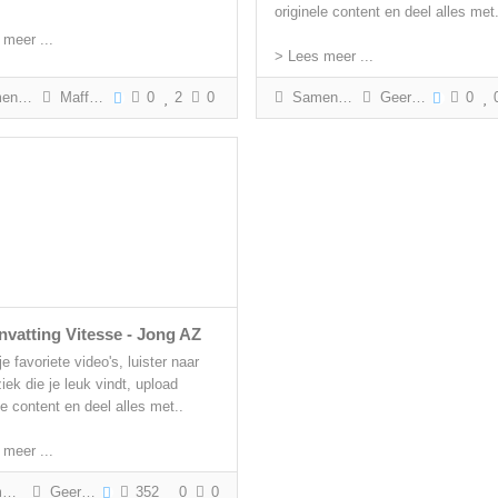
originele content en deel alles met.
 meer ...
> Lees meer ...
tting
Maffe Rick
0
2
0
Samenvatting
Geert Gabriëls
0
vatting Vitesse - Jong AZ
je favoriete video's, luister naar
ek die je leuk vindt, upload
le content en deel alles met..
 meer ...
g
Geert Gabriëls
352
0
0