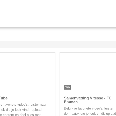
N/A
Tube
Samenvatting Vitesse - FC
Emmen
je favoriete video's, luister naar
Bekijk je favoriete video's, luister 
ek die je leuk vindt, upload
de muziek die je leuk vindt, upload
le content en deel alles met..