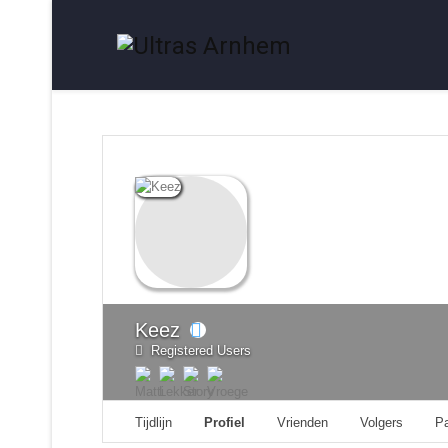
Keez
Registered Users
Tijdlijn
Profiel
Vrienden
Volgers
P