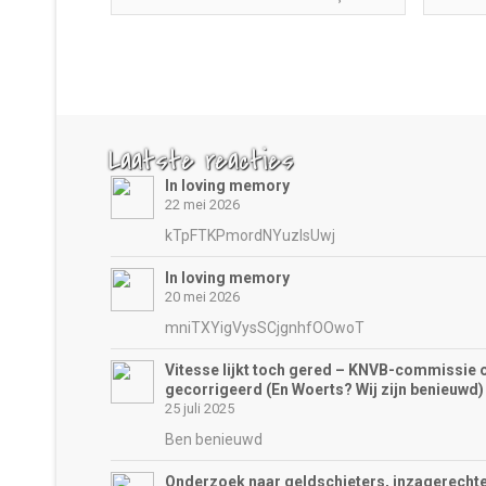
Laatste reacties
In loving memory
22 mei 2026
kTpFTKPmordNYuzIsUwj
In loving memory
20 mei 2026
mniTXYigVysSCjgnhfOOwoT
Vitesse lijkt toch gered – KNVB-commissie 
gecorrigeerd (En Woerts? Wij zijn benieuwd)
25 juli 2025
Ben benieuwd
Onderzoek naar geldschieters, inzagerechte