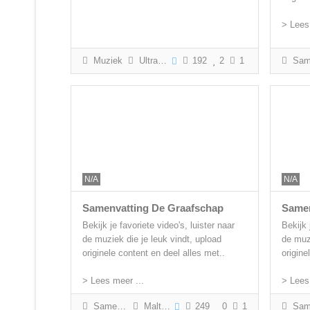
> Lees
Muziek
Ultras Arnhem
192
2
1
Samenva
N/A
N/A
Samenvatting De Graafschap
Samen
Bekijk je favoriete video's, luister naar
Bekijk 
de muziek die je leuk vindt, upload
de muzi
originele content en deel alles met..
origine
> Lees meer ...
> Lees
Samenvatting
Malte Paffen
249
0
1
Samenvattin