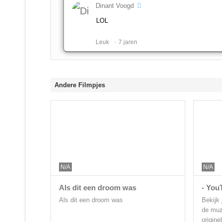
Dinant Voogd
LOL
Leuk ️
7 jaren
Andere Filmpjes
N/A
N/A
Als dit een droom was
- You
Als dit een droom was
Bekijk 
de muzi
origine