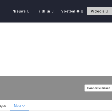
Nieuws
Tijdlijn
Voetbal ⚽
Video's
Connectie maken
ages
Meer