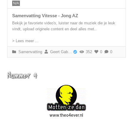
N/A
Samenvatting Vitesse - Jong AZ
Bekijk je favoriete video's, luister naar de muziek die je leuk
vindt, upload originele content en deel alles met..
> Lees meer ...
Samenvatting
Geert Gabriëls
352
0
0
Nummer 4
www.theo4ever.nl