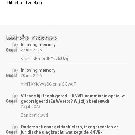
Uitgebreid zoeken
Laatste reacties
In loving memory
22 mei 2026
kTpFTKPmordNYuzIsUwj
In loving memory
20 mei 2026
mniTXYigVysSCjgnhfOOwoT
Vitesse lijkt toch gered – KNVB-commissie opnieuw
gecorrigeerd (En Woerts? Wij zijn benieuwd)
25 juli 2025
Ben benieuwd
Onderzoek naar geldschieters, inzagerechten en
juridische slagkracht: wat zegt de KNVB-