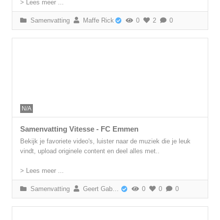
> Lees meer ...
Samenvatting
Maffe Rick
0
2
0
N/A
Samenvatting Vitesse - FC Emmen
Bekijk je favoriete video's, luister naar de muziek die je leuk
vindt, upload originele content en deel alles met..
> Lees meer ...
Samenvatting
Geert Gabriëls
0
0
0