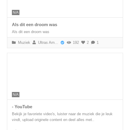
N/A
Als dit een droom was
Als dit een droom was
Muziek
Ultras Arnhem
192
2
1
N/A
- YouTube
Bekijk je favoriete video's, luister naar de muziek die je leuk
vindt, upload originele content en deel alles met..