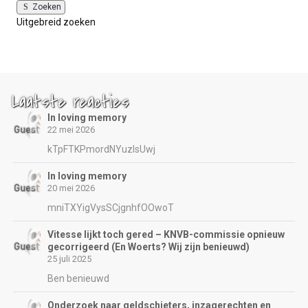
Zoeken
Uitgebreid zoeken
Laatste reacties
In loving memory
22 mei 2026
kTpFTKPmordNYuzIsUwj
In loving memory
20 mei 2026
mniTXYigVysSCjgnhfOOwoT
Vitesse lijkt toch gered – KNVB-commissie opnieuw
gecorrigeerd (En Woerts? Wij zijn benieuwd)
25 juli 2025
Ben benieuwd
Onderzoek naar geldschieters, inzagerechten en