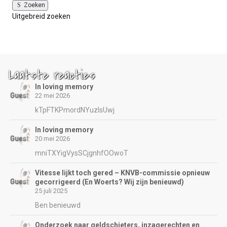
Zoeken
Uitgebreid zoeken
Laatste reacties
In loving memory
22 mei 2026
kTpFTKPmordNYuzIsUwj
In loving memory
20 mei 2026
mniTXYigVysSCjgnhfOOwoT
Vitesse lijkt toch gered – KNVB-commissie opnieuw
gecorrigeerd (En Woerts? Wij zijn benieuwd)
25 juli 2025
Ben benieuwd
Onderzoek naar geldschieters, inzagerechten en