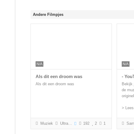
Andere Filmpjes
N/A
N/A
Als dit een droom was
- You
Als dit een droom was
Bekijk 
de muzi
origine
> Lees
Muziek
Ultras Arnhem
192
2
1
Samenva