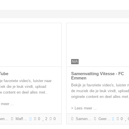
N/A
Tube
Samenvatting Vitesse - FC
Emmen
je favoriete video's, luister naar
Bekijk je favoriete video's, luister 
ek die je leuk vindt, upload
de muziek die je leuk vindt, upload
le content en deel alles met..
originele content en deel alles met.
 meer ...
> Lees meer ...
tting
Maffe Rick
0
2
0
Samenvatting
Geert Gabriëls
0