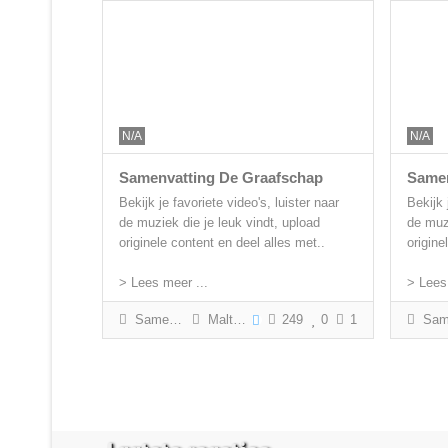
N/A
N/A
Samenvatting De Graafschap
Samen
Bekijk je favoriete video's, luister naar
Bekijk 
de muziek die je leuk vindt, upload
de muzi
originele content en deel alles met..
origine
> Lees meer ...
> Lees
Samenvatting
Malte Paffen
249
0
1
Samenvattin