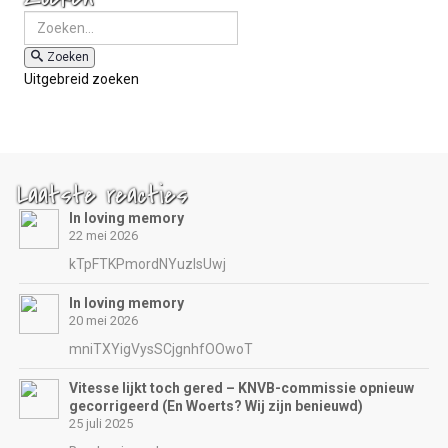
Zoeken
Uitgebreid zoeken
Laatste reacties
In loving memory
22 mei 2026
kTpFTKPmordNYuzIsUwj
In loving memory
20 mei 2026
mniTXYigVysSCjgnhfOOwoT
Vitesse lijkt toch gered – KNVB-commissie opnieuw
gecorrigeerd (En Woerts? Wij zijn benieuwd)
25 juli 2025