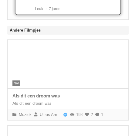
Leuk ️
7 jaren
Andere Filmpjes
N/A
Als dit een droom was
Als dit een droom was
Muziek
Ultras Arnhem
193
2
1