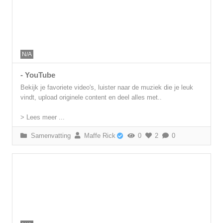
N/A
- YouTube
Bekijk je favoriete video's, luister naar de muziek die je leuk
vindt, upload originele content en deel alles met..
> Lees meer ...
Samenvatting
Maffe Rick
0
2
0