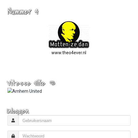
Nummer 4
www.theo4ever.nl
Vitesse 4life 👊
Inloggen