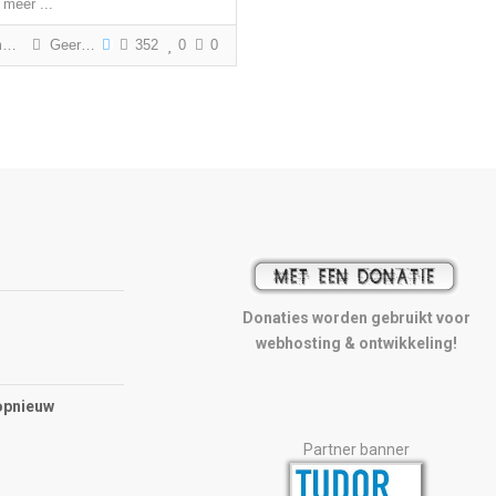
 meer ...
g
Geert Gabriëls
352
0
0
Donaties worden gebruikt voor
webhosting & ontwikkeling!
opnieuw
Partner banner