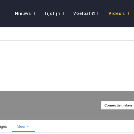
Nieuws
Tijdlijn
Voetbal ⚽
Video's
Connectie maken
ages
Meer