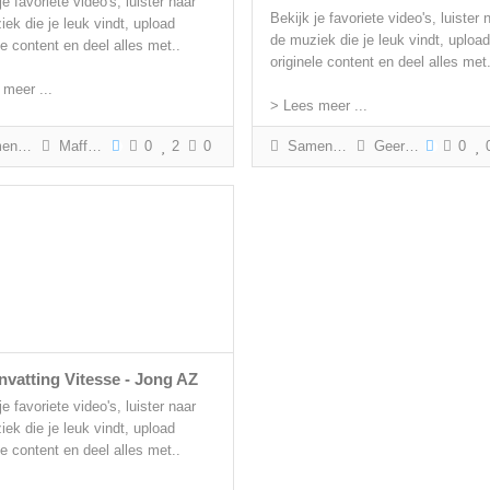
je favoriete video's, luister naar
Bekijk je favoriete video's, luister 
ek die je leuk vindt, upload
de muziek die je leuk vindt, upload
le content en deel alles met..
originele content en deel alles met.
 meer ...
> Lees meer ...
tting
Maffe Rick
0
2
0
Samenvatting
Geert Gabriëls
0
vatting Vitesse - Jong AZ
je favoriete video's, luister naar
ek die je leuk vindt, upload
le content en deel alles met..