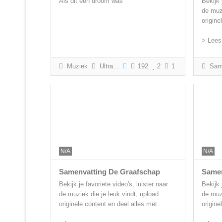
Als dit een droom was
Bekijk 
de muzi
origine
> Lees
Muziek
Ultras Arnhem
192
2
1
Samenva
N/A
N/A
Samenvatting De Graafschap
Samen
Bekijk je favoriete video's, luister naar
Bekijk 
de muziek die je leuk vindt, upload
de muzi
originele content en deel alles met..
origine