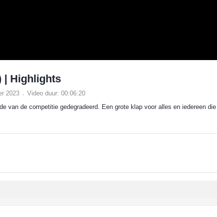
 | Highlights
er 2023
Video duur: 00:06:20
e van de competitie gedegradeerd. Een grote klap voor alles en iedereen di