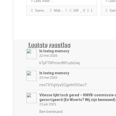
> Lees meer ...
> Lees
Samenvatting
Malte Paffen
249
0
1
Samenvattin
Laatste reacties
In loving memory
22 mei 2026
kTpFTKPmordNYuzIsUwj
In loving memory
20 mei 2026
mniTXYigVysSCjgnhfOOwoT
Vitesse lijkt toch gered – KNVB-commissie 
gecorrigeerd (En Woerts? Wij zijn benieuwd)
25 juli 2025
Ben benieuwd