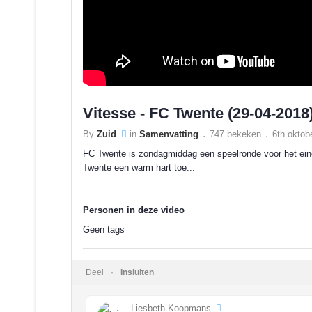
Vitesse - FC Twente (29-04-2018)
By
Zuid
in
Samenvatting
747 bekeken
6th oktob
FC Twente is zondagmiddag een speelronde voor het eind
Twente een warm hart toe...
Personen in deze video
Geen tags
Deel
Insluiten
Liesbeth Koopmans