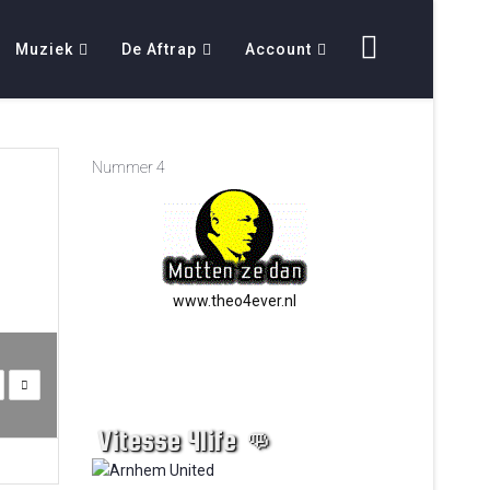
Muziek
De Aftrap
Account
Nummer 4
www.theo4ever.nl
Vitesse 4life 👊