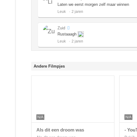
Laten we eerst morgen zelf maar winnen
Leuk ️
2 jaren
Zuid
Rustaaagh
Leuk ️
2 jaren
Andere Filmpjes
N/A
N/A
Als dit een droom was
- You