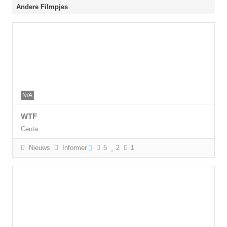
Andere Filmpjes
N/A
WTF
Ceuta
Nieuws
Informer
5
2
1