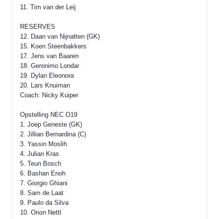
11. Tim van der Leij
RESERVES
12. Daan van Nijnatten (GK)
15. Koen Steenbakkers
17. Jens van Baaren
18. Geronimo Londar
19. Dylan Eleonora
20. Lars Knuiman
Coach: Nicky Kuiper
Opstelling NEC O19
1. Joep Geneste (GK)
2. Jillian Bernardina (C)
3. Yassin Moslih
4. Julian Kras
5. Teun Bosch
6. Bashan Enoh
7. Giorgio Ghiani
8. Sam de Laat
9. Paulo da Silva
10. Orion Nettl