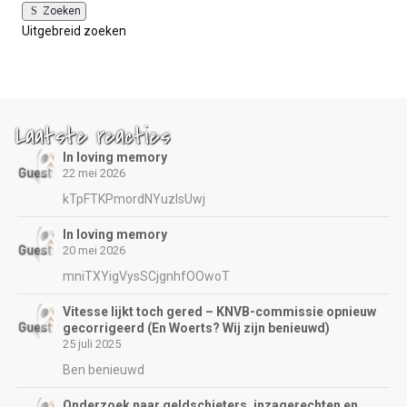
Zoeken
Uitgebreid zoeken
Laatste reacties
In loving memory
22 mei 2026
kTpFTKPmordNYuzIsUwj
In loving memory
20 mei 2026
mniTXYigVysSCjgnhfOOwoT
Vitesse lijkt toch gered – KNVB-commissie opnieuw
gecorrigeerd (En Woerts? Wij zijn benieuwd)
25 juli 2025
Ben benieuwd
Onderzoek naar geldschieters, inzagerechten en