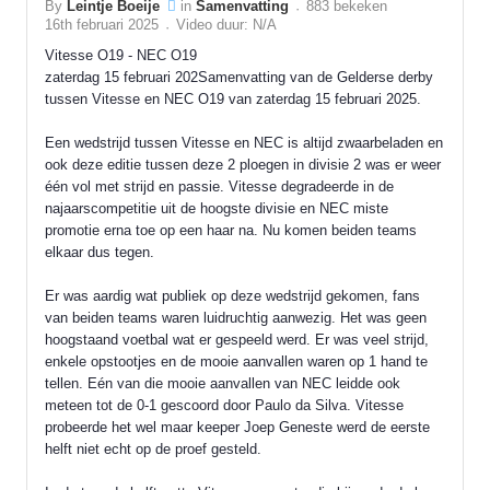
By
Leintje Boeije
in
Samenvatting
883 bekeken
16th februari 2025
Video duur: N/A
Vitesse O19 - NEC O19
zaterdag 15 februari 202Samenvatting van de Gelderse derby
tussen Vitesse en NEC O19 van zaterdag 15 februari 2025.
Een wedstrijd tussen Vitesse en NEC is altijd zwaarbeladen en
ook deze editie tussen deze 2 ploegen in divisie 2 was er weer
één vol met strijd en passie. Vitesse degradeerde in de
najaarscompetitie uit de hoogste divisie en NEC miste
promotie erna toe op een haar na. Nu komen beiden teams
elkaar dus tegen.
Er was aardig wat publiek op deze wedstrijd gekomen, fans
van beiden teams waren luidruchtig aanwezig. Het was geen
hoogstaand voetbal wat er gespeeld werd. Er was veel strijd,
enkele opstootjes en de mooie aanvallen waren op 1 hand te
tellen. Eén van die mooie aanvallen van NEC leidde ook
meteen tot de 0-1 gescoord door Paulo da Silva. Vitesse
probeerde het wel maar keeper Joep Geneste werd de eerste
helft niet echt op de proef gesteld.