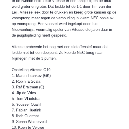
In de tweede helft zette Vitesse er een tandje bij en de druk
werd groter en groter. Dat leidde tot de 1-1 door Tim van der
Leij. Vitesse leek door te drukken en kreeg grote kansen op de
voorsprong maar tegen de verhouding in kwam NEC opnieuw
op voorsprong. Een voorzet werd ingekopt door Luc
Nieuwenhuijs, voormalig speler van Vitesse die jaren daar in
de jeugdopleiding heeft gespeeld.
Vitesse probeerde het nog met een slotoffensief maar dat
leidde niet tot een doelpunt. Zo keerde NEC terug naar
Nijmegen met de 3 punten.
Opstelling Vitesse O19
1. Martin Tsankov (GK)
2. Robin la Scala
3. Raf Braitman (C)
4. Jip de Vries
5. Tom VLietstra
6. Youssef Ouallil
7. Fabian Huetink
8. Ihab Guermat
9. Senna Westerveld
10. Koen te Veluwe