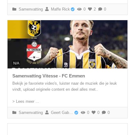
Samenvatting
Maffe Rick
0
2
0
N/A
Samenvatting Vitesse - FC Emmen
Bekijk je favoriete video's, luister naar de muziek die je leuk
vindt, upload originele content en deel alles met..
> Lees meer ...
Samenvatting
Geert Gabriëls
0
0
0