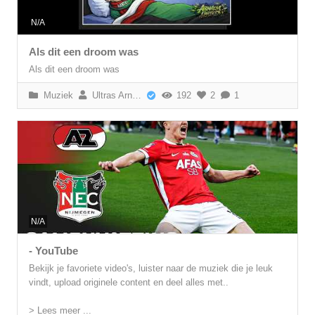
N/A
Als dit een droom was
Als dit een droom was
Muziek
Ultras Arnhem
192
2
1
N/A
- YouTube
Bekijk je favoriete video's, luister naar de muziek die je leuk
vindt, upload originele content en deel alles met..
> Lees meer ...