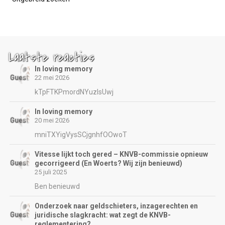
Laatste reacties
In loving memory
22 mei 2026
kTpFTKPmordNYuzIsUwj
In loving memory
20 mei 2026
mniTXYigVysSCjgnhfOOwoT
Vitesse lijkt toch gered – KNVB-commissie opnieuw
gecorrigeerd (En Woerts? Wij zijn benieuwd)
25 juli 2025
Ben benieuwd
Onderzoek naar geldschieters, inzagerechten en
juridische slagkracht: wat zegt de KNVB-
reglementering?