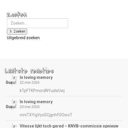
Zoeken
Zoeken
Uitgebreid zoeken
Laatste reacties
In loving memory
22 mei 2026
kTpFTKPmordNYuzIsUwj
In loving memory
20 mei 2026
mniTXYigVysSCjgnhfOOwoT
Vitesse lijkt toch gered – KNVB-commissie opnieuw