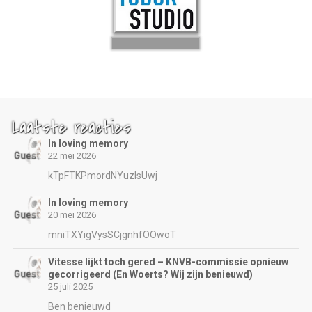
Laatste reacties
In loving memory
22 mei 2026
kTpFTKPmordNYuzIsUwj
In loving memory
20 mei 2026
mniTXYigVysSCjgnhfOOwoT
Vitesse lijkt toch gered – KNVB-commissie opnieuw
gecorrigeerd (En Woerts? Wij zijn benieuwd)
25 juli 2025
Ben benieuwd