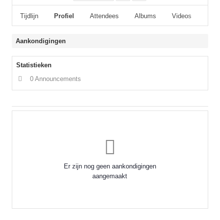
Tijdlijn
Profiel
Attendees
Albums
Videos
Disc
Aankondigingen
Statistieken
0 Announcements
Er zijn nog geen aankondigingen
aangemaakt