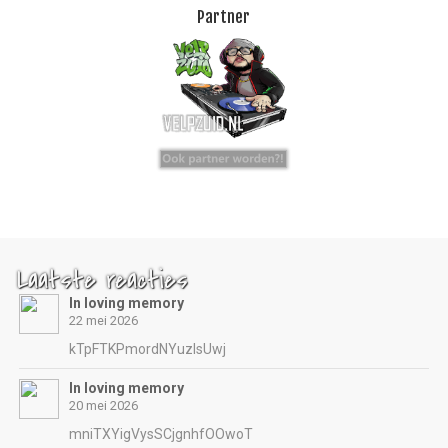
Partner
Laatste reacties
In loving memory
22 mei 2026
kTpFTKPmordNYuzIsUwj
In loving memory
20 mei 2026
mniTXYigVysSCjgnhfOOwoT