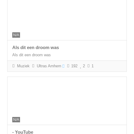
N/A
Als dit een droom was
Als dit een droom was
Muziek
Ultras Arnhem
192
2
1
N/A
- YouTube