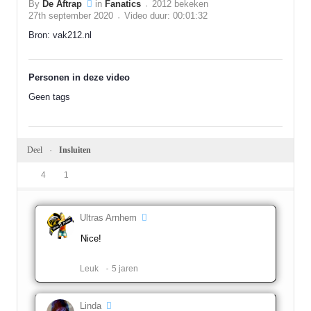
By
De Aftrap
in
Fanatics
2012 bekeken
27th september 2020
Video duur: 00:01:32
Bron: vak212.nl
Personen in deze video
Geen tags
Deel
Insluiten
4
1
Ultras Arnhem
Nice!
Leuk ️
5 jaren
Linda