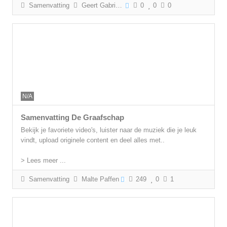
Samenvatting
Geert Gabriëls
0
0
0
N/A
Samenvatting De Graafschap
Bekijk je favoriete video's, luister naar de muziek die je leuk
vindt, upload originele content en deel alles met..
> Lees meer ...
Samenvatting
Malte Paffen
249
0
1