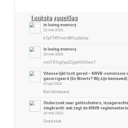
Laatste reacties
In loving memory
22 mei 2026
kTpFTKPmordNYuzIsUwj
In loving memory
20 mei 2026
mniTXYigVysSCjgnhfOOwoT
Vitesse lijkt toch gered – KNVB-commissie 
gecorrigeerd (En Woerts? Wij zijn benieuwd)
25 juli 2025
Ben benieuwd
Onderzoek naar geldschieters, inzagerechte
slagkracht: wat zegt de KNVB-reglementeri
23 mei 2025
Goed stuk