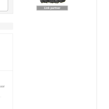
naar
.