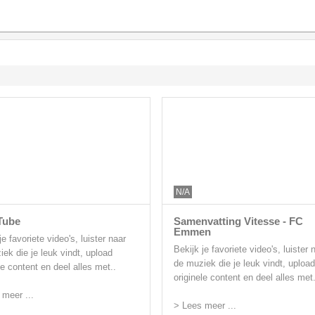
N/A
Tube
Samenvatting Vitesse - FC
Emmen
je favoriete video's, luister naar
Bekijk je favoriete video's, luister 
ek die je leuk vindt, upload
de muziek die je leuk vindt, upload
le content en deel alles met..
originele content en deel alles met.
 meer ...
> Lees meer ...