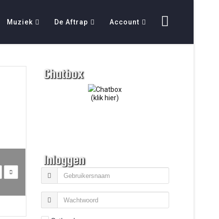
Muziek
De Aftrap
Account
Chatbox
(klik hier)
Inloggen