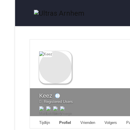
Keez
Registered Users
Tijdlijn
Profiel
Vrienden
Volgers
P