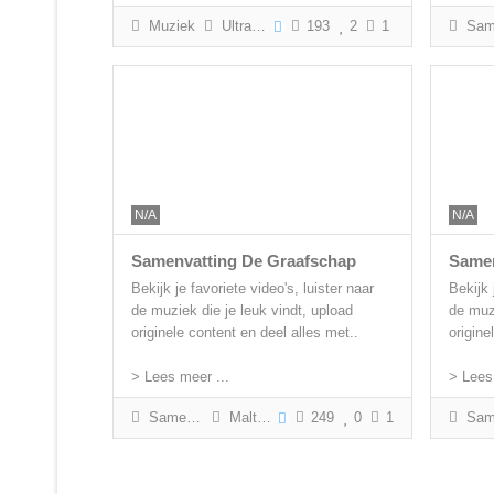
Muziek
Ultras Arnhem
193
2
1
Samenva
N/A
N/A
Samenvatting De Graafschap
Samen
Bekijk je favoriete video's, luister naar
Bekijk 
de muziek die je leuk vindt, upload
de muzi
originele content en deel alles met..
origine
> Lees meer ...
> Lees
Samenvatting
Malte Paffen
249
0
1
Samenvattin