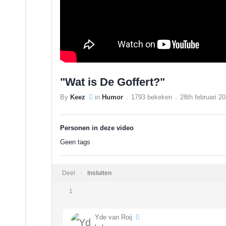
"Wat is De Goffert?"
By
Keez
in
Humor
1793 bekeken
28th februari 2
Personen in deze video
Geen tags
Deel
Insluiten
1
Yde van Roij