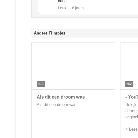
haha
Leuk ️
6 jaren
Andere Filmpjes
N/A
N/A
Als dit een droom was
- You
Als dit een droom was
Bekijk 
de muzi
origine
> Lees