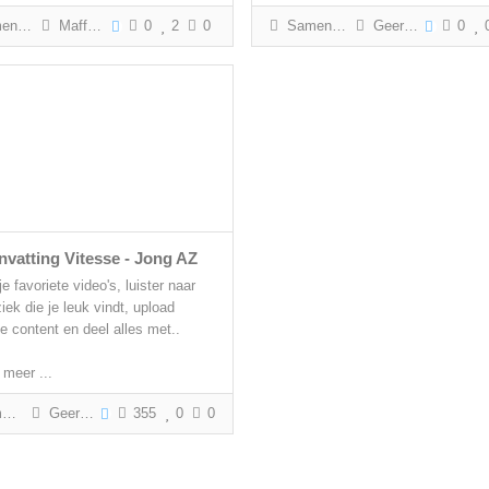
tting
Maffe Rick
0
2
0
Samenvatting
Geert Gabriëls
0
vatting Vitesse - Jong AZ
je favoriete video's, luister naar
ek die je leuk vindt, upload
le content en deel alles met..
 meer ...
g
Geert Gabriëls
355
0
0