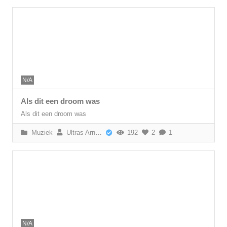
N/A
Als dit een droom was
Als dit een droom was
Muziek
Ultras Arnhem
192
2
1
N/A