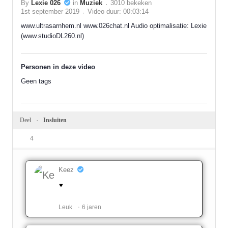
By
Lexie 026
in
Muziek
3010 bekeken
1st september 2019
Video duur: 00:03:14
www.ultrasarnhem.nl www.026chat.nl Audio optimalisatie: Lexie
(www.studioDL260.nl)
Personen in deze video
Geen tags
Deel
Insluiten
4
Keez
♥
Leuk ️
6 jaren