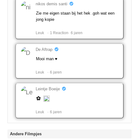
nikos demis santi
Zie me eigen staan bij het hek .goh wat een
jong kopie
Leuk ️
1 Reaction
6 jaren
De Aftrap
Mooi man ♥
Leuk ️
6 jaren
Leintje Boeije
Leuk ️
6 jaren
Andere Filmpjes