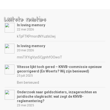
Laatste reacties
In loving memory
22 mei 2026
kTpFTKPmordNYuzIsUwj
In loving memory
20 mei 2026
mniTXYigVysSCjgnhfOOwoT
Vitesse lijkt toch gered – KNVB-commissie opnieuw
gecorrigeerd (En Woerts? Wij zijn benieuwd)
25 juli 2025
Ben benieuwd
Onderzoek naar geldschieters, inzagerechten en
juridische slagkracht: wat zegt de KNVB-
reglementering?
23 mei 2025