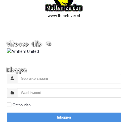
www.theo4ever.nl
Vitesse 4life 👊
Inloggen
Onthouden
Inloggen