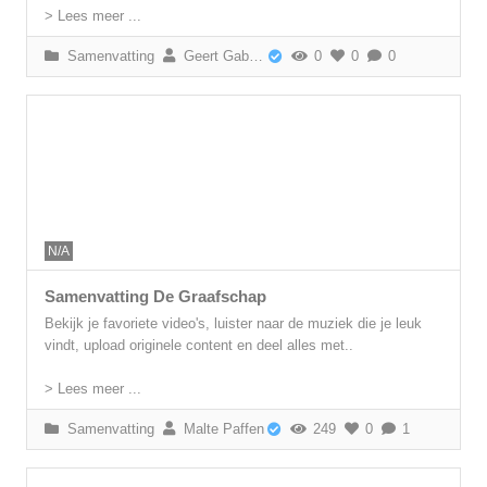
> Lees meer ...
Samenvatting
Geert Gabriëls
0
0
0
N/A
Samenvatting De Graafschap
Bekijk je favoriete video's, luister naar de muziek die je leuk
vindt, upload originele content en deel alles met..
> Lees meer ...
Samenvatting
Malte Paffen
249
0
1