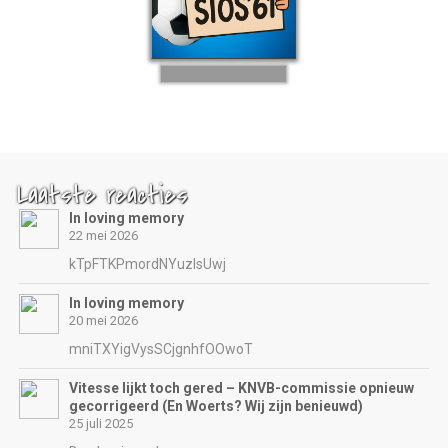
Laatste reacties
In loving memory
22 mei 2026
kTpFTKPmordNYuzIsUwj
In loving memory
20 mei 2026
mniTXYigVysSCjgnhfOOwoT
Vitesse lijkt toch gered – KNVB-commissie opnieuw
gecorrigeerd (En Woerts? Wij zijn benieuwd)
25 juli 2025