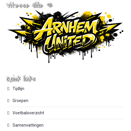
Vitesse 4life 👊
Quick links
Tijdlijn
Groepen
Voetbaloverzicht
Samenvattingen