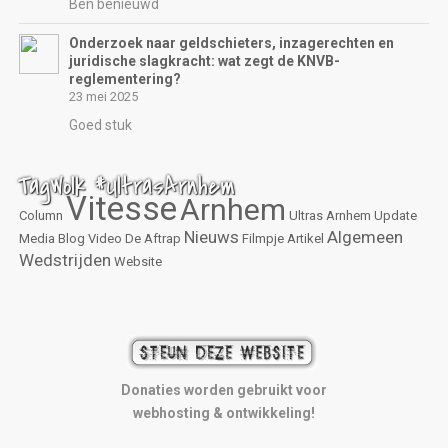
Ben benieuwd
Onderzoek naar geldschieters, inzagerechten en
juridische slagkracht: wat zegt de KNVB-
reglementering?
23 mei 2025
Goed stuk
TagWolk #UltrasArnhem
Vitesse
Arnhem
Column
Ultras Arnhem
Update
Nieuws
Algemeen
Media
Blog
Video
De Aftrap
Filmpje
Artikel
Wedstrijden
Website
Donaties worden gebruikt voor
webhosting & ontwikkeling!