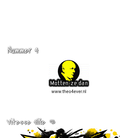
Nummer 4
www.theo4ever.nl
Vitesse 4life 👊