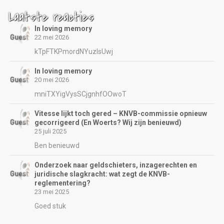
Laatste reacties
In loving memory
22 mei 2026
kTpFTKPmordNYuzIsUwj
In loving memory
20 mei 2026
mniTXYigVysSCjgnhfOOwoT
Vitesse lijkt toch gered – KNVB-commissie opnieuw
gecorrigeerd (En Woerts? Wij zijn benieuwd)
25 juli 2025
Ben benieuwd
Onderzoek naar geldschieters, inzagerechten en
juridische slagkracht: wat zegt de KNVB-
reglementering?
23 mei 2025
Goed stuk