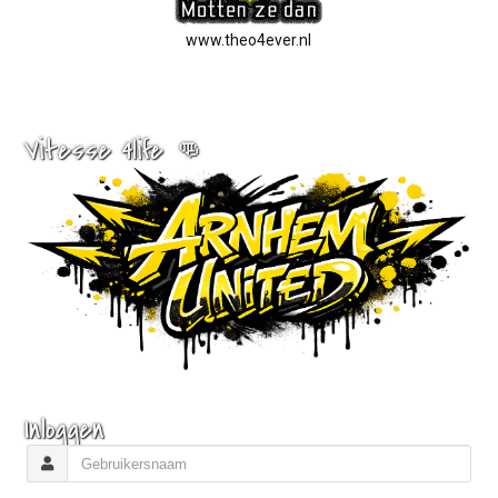
www.theo4ever.nl
Vitesse 4life 👊
Inloggen