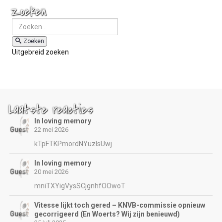
Zoeken
Zoeken
Uitgebreid zoeken
Laatste reacties
In loving memory
22 mei 2026
kTpFTKPmordNYuzIsUwj
In loving memory
20 mei 2026
mniTXYigVysSCjgnhfOOwoT
Vitesse lijkt toch gered – KNVB-commissie opnieuw
gecorrigeerd (En Woerts? Wij zijn benieuwd)