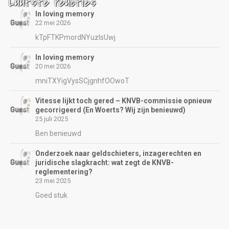
Laatste reacties
In loving memory
22 mei 2026
kTpFTKPmordNYuzIsUwj
In loving memory
20 mei 2026
mniTXYigVysSCjgnhfOOwoT
Vitesse lijkt toch gered – KNVB-commissie opnieuw
gecorrigeerd (En Woerts? Wij zijn benieuwd)
25 juli 2025
Ben benieuwd
Onderzoek naar geldschieters, inzagerechten en
juridische slagkracht: wat zegt de KNVB-
reglementering?
23 mei 2025
Goed stuk