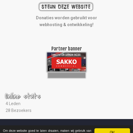
Donaties worden gebruikt voor
webhosting & ontwikkeling!
Partner banner
Online stats
4 Leden
28 Bezoekers
© 2004 - 2026 |
Ultras Arnhem
|
Studio ViaNova
|
Disclaimer
Om deze website goed te laten draaien, maken wij gebruik van
Ok!