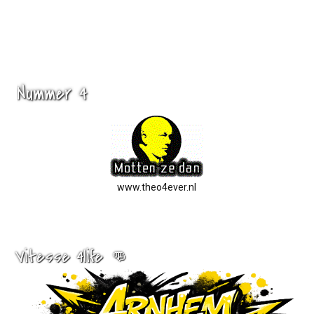
Nummer 4
www.theo4ever.nl
Vitesse 4life 👊