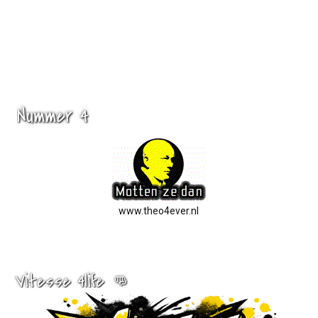
Nummer 4
www.theo4ever.nl
Vitesse 4life 👊