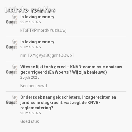
Laatste reacties
In loving memory
22 mei 2026
kTpFTKPmordNYuzIsUwj
In loving memory
20 mei 2026
mniTXYigVysSCjgnhfOOwoT
Vitesse lijkt toch gered – KNVB-commissie opnieuw
gecorrigeerd (En Woerts? Wij zijn benieuwd)
25 juli 2025
Ben benieuwd
Onderzoek naar geldschieters, inzagerechten en
juridische slagkracht: wat zegt de KNVB-
reglementering?
23 mei 2025
Goed stuk