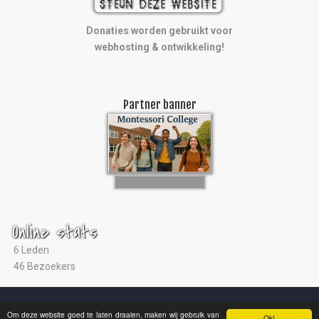
Donaties worden gebruikt voor
webhosting & ontwikkeling!
Partner banner
Online stats
6 Leden
46 Bezoekers
© 2004 - 2026 |
Ultras Arnhem
|
Studio ViaNova
|
Disclaimer
Om deze website goed te laten draaien, maken wij gebruik van
Ok!