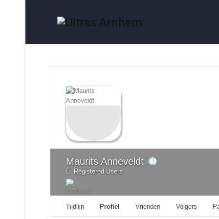
Maurits Anneveldt
Registered Users
Tijdlijn
Profiel
Vrienden
Volgers
P