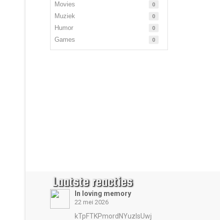
Movies
0
Muziek
0
Humor
0
Games
0
Laatste reacties
In loving memory
22 mei 2026
kTpFTKPmordNYuzIsUwj