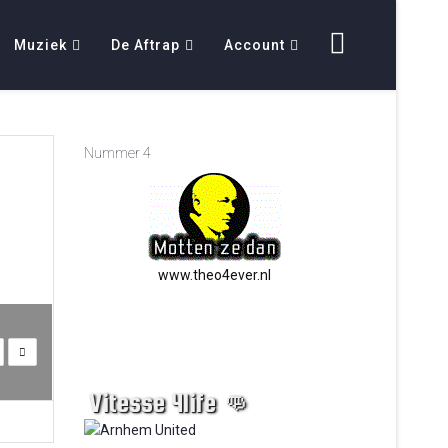
Muziek
De Aftrap
Account
Nummer 4
www.theo4ever.nl
Vitesse 4life 👊