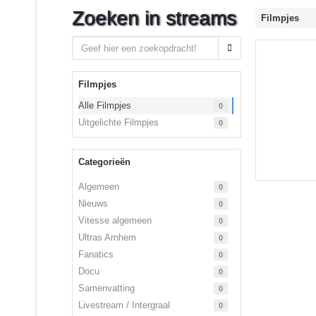
Zoeken in streams
Filmpjes
Filmpjes
Alle Filmpjes
0
Uitgelichte Filmpjes
0
Categorieën
Algemeen
0
Nieuws
0
Vitesse algemeen
0
Ultras Arnhem
0
Fanatics
0
Docu
0
Samenvatting
0
Livestream / Intergraal
0