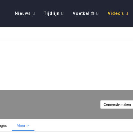
Nieuws
Tijdlijn
Voetbal ⚽
Video's
Connectie maken
ages
Meer