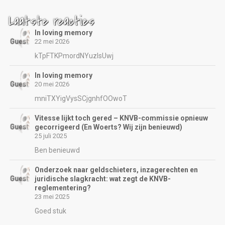
Laatste reacties
In loving memory
22 mei 2026
kTpFTKPmordNYuzIsUwj
In loving memory
20 mei 2026
mniTXYigVysSCjgnhfOOwoT
Vitesse lijkt toch gered – KNVB-commissie opnieuw
gecorrigeerd (En Woerts? Wij zijn benieuwd)
25 juli 2025
Ben benieuwd
Onderzoek naar geldschieters, inzagerechten en
juridische slagkracht: wat zegt de KNVB-
reglementering?
23 mei 2025
Goed stuk