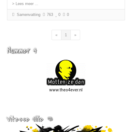
> Lees meer ...
Samenvatting
763
0
0
«
1
»
Nummer 4
www.theo4ever.nl
Vitesse 4life 👊