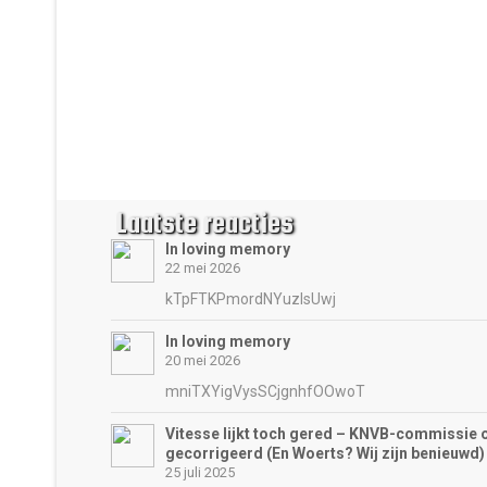
Laatste reacties
In loving memory
22 mei 2026
kTpFTKPmordNYuzIsUwj
In loving memory
20 mei 2026
mniTXYigVysSCjgnhfOOwoT
Vitesse lijkt toch gered – KNVB-commissie 
gecorrigeerd (En Woerts? Wij zijn benieuwd)
25 juli 2025