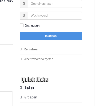
dige club
Onthouden
Inloggen
Registreer
Wachtwoord vergeten
Quick links
Tijdlijn
Groepen