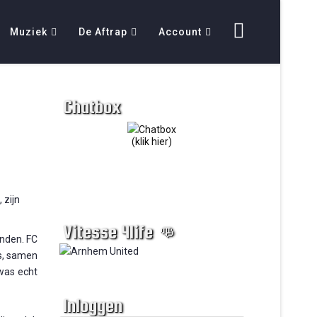
Muziek
De Aftrap
Account
Chatbox
(klik hier)
 zijn
Vitesse 4life 👊
onden. FC
as, samen
 was echt
Inloggen