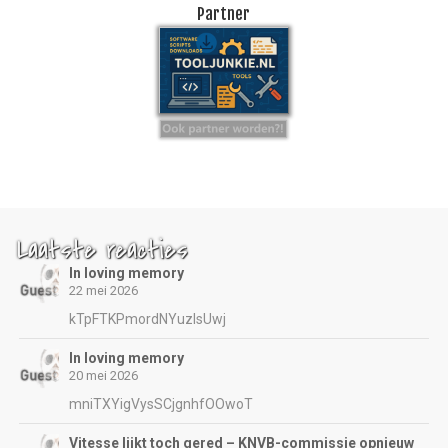
Partner
Laatste reacties
In loving memory
22 mei 2026
kTpFTKPmordNYuzIsUwj
In loving memory
20 mei 2026
mniTXYigVysSCjgnhfOOwoT
Vitesse lijkt toch gered – KNVB-commissie opnieuw