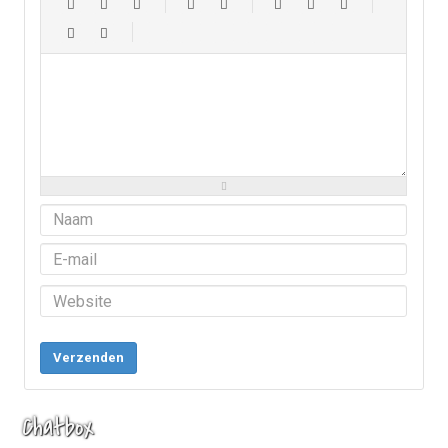
-
-
-
-
-
-
-
-
-
-
-
-
-
-
-
-
-
-
-
-
-
-
-
-
-
-
-
-
-
-
-
-
-
-
-
-
-
-
-
-
-
-
-
-
-
-
-
-
-
-
-
-
-
-
-
-
-
Verzenden
Chatbox