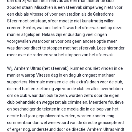
dan dat zij vanuit het sfeervak als één man achter de club
zouden staan. Misschien is een sfeervak simpelweg niets voor
een club als Vitesse of voor een stadion als de Gelredome.
Sfeer moet ontstaan, sfeer moet je niet kunstmatig willen
creëren. Echter, wat ons betreft was het sfeervak niet op deze
manier afgelopen. Helaas zijn er dusdanig veel dingen
voorgevallen waardoor er voor ons geen andere optie meer
was dan per direct te stoppen met het sfeervak. Lees hieronder
meer over de redenen voor het stoppen van het sfeervak:
Wij, Arnhem Ultras (het sfeervak), kunnen ons niet vinden in de
manier waarop Vitesse dag in en dag uit omgaat met haar
supporters. Normale mensen die iets extra's doen voor de club,
die met hart en ziel bezig zijn voor de club en alles overhebben
om de club waar dan ook te zien, worden zelfs door de eigen
club behandeld en weggezet als criminelen. Meerdere foutieve
en beschadigende teksten in de media die in de loop van het
eerste half jaar gepubliceerd werden, worden zonder enig
commentaar dan wel weerwoord van de directie geaccepteerd
of erger nog, ondersteund door de directie. Arnhem Ultras vindt