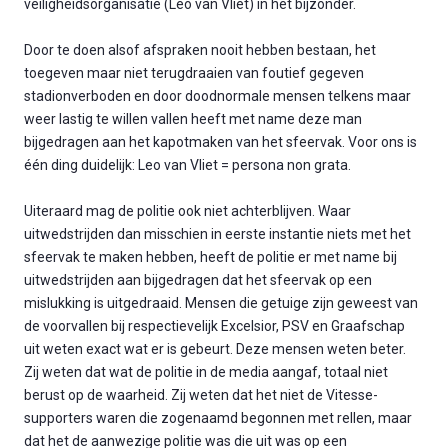
veiligheidsorganisatie (Leo van Vliet) in het bijzonder.
Door te doen alsof afspraken nooit hebben bestaan, het
toegeven maar niet terugdraaien van foutief gegeven
stadionverboden en door doodnormale mensen telkens maar
weer lastig te willen vallen heeft met name deze man
bijgedragen aan het kapotmaken van het sfeervak. Voor ons is
één ding duidelijk: Leo van Vliet = persona non grata.
Uiteraard mag de politie ook niet achterblijven. Waar
uitwedstrijden dan misschien in eerste instantie niets met het
sfeervak te maken hebben, heeft de politie er met name bij
uitwedstrijden aan bijgedragen dat het sfeervak op een
mislukking is uitgedraaid. Mensen die getuige zijn geweest van
de voorvallen bij respectievelijk Excelsior, PSV en Graafschap
uit weten exact wat er is gebeurt. Deze mensen weten beter.
Zij weten dat wat de politie in de media aangaf, totaal niet
berust op de waarheid. Zij weten dat het niet de Vitesse-
supporters waren die zogenaamd begonnen met rellen, maar
dat het de aanwezige politie was die uit was op een