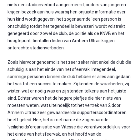
niets een stadionverbod aangesmeerd, ouders van jongeren
krijgen bezoek aan huis waarbij hen onjuiste informatie over
hun kind wordt gegeven, het zogenaamde 'een persoon is
onschuldig totdat het tegendeel is bewezen' wordt volstrekt
genegeerd door zowel de club, de politie als de KNVB en het
hoogtepunt: tientallen leden van Arnhem Ultras krijgen
onterechte stadionverboden.
Zoals hiervoor genoemd is het zeer zeker niet enkel de club die
schuldig is aan het einde van het sfeervak. Integendeel,
sommige personen binnen de club hebben er alles aan gedaan
het vak tot een succes te maken. Zij kenden de waarheden, zij
wisten wat er nodig was en zij stonden telkens aan het juiste
eind. Echter waren het de hogere piefjes die hier niets van
moesten weten, wat uiteindelijk tot het vertrek van 2 door
Arnhem Ultras zeer gewaardeerde supporterscoördinatoren
heeft geleid. Nee, het is met name de zogenaamde
'veiligheids'organisatie van Vitesse die verantwoordelijk is voor
het einde van het sfeervak, en het hoofd van de