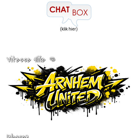
(klik hier)
Vitesse 4life 👊
Inloggen