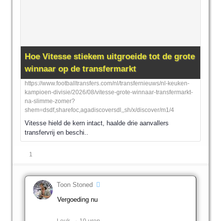
Hoe Vitesse stiekem uitgroeide tot de grote
winnaar op de transfermarkt
https://www.footballtransfers.com/nl/transfernieuws/nl-keuken-
kampioen-divisie/2026/08/vitesse-grote-winnaar-transfermarkt-
na-slimme-zomer?
shem=dsdf,sharefoc,agadiscoversdl,,sh/x/discover/m1/4
Vitesse hield de kern intact, haalde drie aanvallers
transfervrij en beschi..
1
Toon Stoned
Vergoeding nu