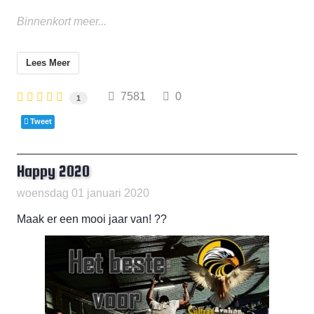
Binnenkort meer...
Lees Meer
7581
0
1
Tweet
Happy 2020
woensdag 01 januari 2020
Maak er een mooi jaar van!
?
?