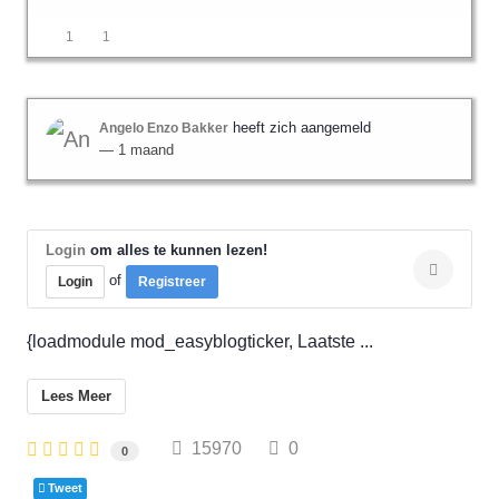
1
1
heeft zich aangemeld
Angelo Enzo Bakker
— 1 maand
Login
om alles te kunnen lezen!
of
Login
Registreer
{loadmodule mod_easyblogticker, Laatste ...
Lees Meer
15970
0
0
Tweet