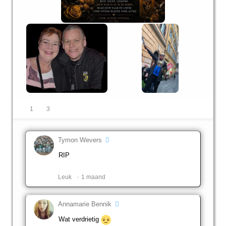
1
3
Tymon Wevers
RIP
Leuk ️
1 maand
Annamarie Bennik
Wat verdrietig