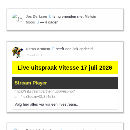
is nu vrienden met
Jos Derksen
Melwin
— 4 dagen
Mooij
heeft een link gedeeld.
Ultras Arnhem
2 weken
Live uitspraak Vitesse 17 juli 2026
Stream Player
https://ssl.streampartner.nl/player.php?
url=4jez3eexny3fc3tl4g3z
Volg hier alles via via een livestream..