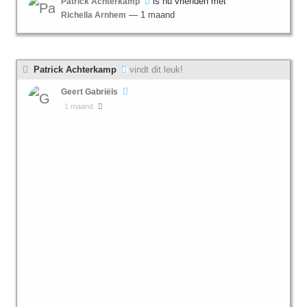
is nu vrienden met
Patrick Achterkamp
— 1 maand
Richella Arnhem
Patrick Achterkamp
vindt dit leuk!
Geert Gabriëls
1 maand