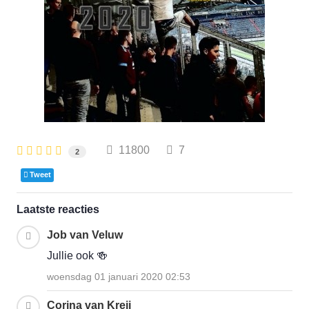
11800
7
2
Tweet
Laatste reacties
Job van Veluw
Jullie ook 🍻
woensdag 01 januari 2020 02:53
Corina van Kreij