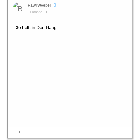
Rawi Weeber
1 maand
3e helft in Den Haag
1