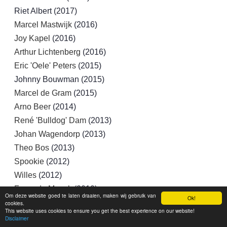
Riet Albert (2017)
Marcel Mastwijk
(2016)
Joy Kapel
(2016)
Arthur Lichtenberg
(2016)
Eric 'Oele' Peters
(2015)
Johnny Bouwman (2015)
Marcel de Gram
(2015)
Arno Beer
(2014)
René 'Bulldog' Dam
(2013)
Johan Wagendorp
(2013)
Theo Bos
(2013)
Spookie
(2012)
Willes
(2012)
Frans de Munck
(2010)
Om deze website goed te laten draaien, maken wij gebruik van
Ok!
Danny van Gestel
(2007)
cookies.
This website uses cookies to ensure you get the best experience on our website!
Bert Jacobs
(1999)
Disclaimer