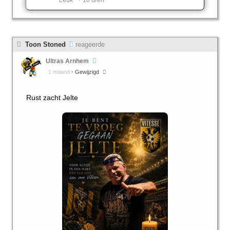
Leuk ️
10 uren
Toon Stoned
reageerde
Ultras Arnhem
1 maand
·
Gewijzigd
Rust zacht Jelte