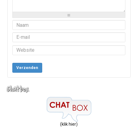
-
-
-
-
-
-
-
-
-
-
-
-
-
-
Verzenden
Chatbox
(klik hier)