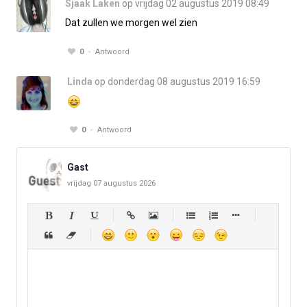
Sjaak Laken
op vrijdag 02 augustus 2019 08:49
Dat zullen we morgen wel zien
0
Antwoord
Linda
op donderdag 08 augustus 2019 16:59
0
Antwoord
Gast
vrijdag 07 augustus 2026
-
-
-
-
-
-
-
-
-
-
-
-
-
-
-
-
-
-
-
-
-
-
-
-
-
-
-
-
-
-
-
-
-
-
-
-
-
-
-
-
-
-
-
-
-
-