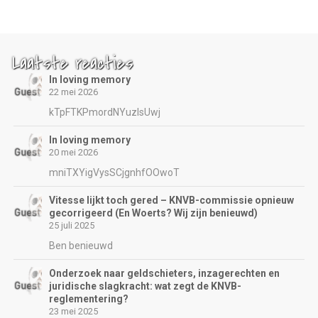
Laatste reacties
In loving memory
22 mei 2026
kTpFTKPmordNYuzIsUwj
In loving memory
20 mei 2026
mniTXYigVysSCjgnhfOOwoT
Vitesse lijkt toch gered – KNVB-commissie opnieuw
gecorrigeerd (En Woerts? Wij zijn benieuwd)
25 juli 2025
Ben benieuwd
Onderzoek naar geldschieters, inzagerechten en
juridische slagkracht: wat zegt de KNVB-
reglementering?
23 mei 2025