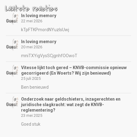
Laatste reacties
In loving memory
22 mei 2026
kTpFTKPmordNYuzIsUwj
In loving memory
20 mei 2026
mniTXYigVysSCjgnhfOOwoT
Vitesse lijkt toch gered – KNVB-commissie opnieuw
gecorrigeerd (En Woerts? Wij zijn benieuwd)
25 juli 2025
Ben benieuwd
Onderzoek naar geldschieters, inzagerechten en
juridische slagkracht: wat zegt de KNVB-
reglementering?
23 mei 2025
Goed stuk