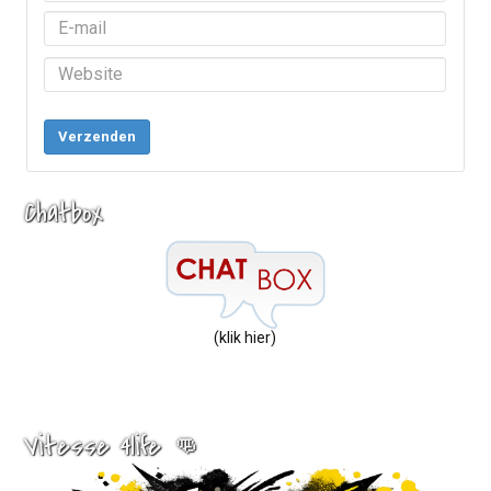
Verzenden
Chatbox
(klik hier)
Vitesse 4life 👊