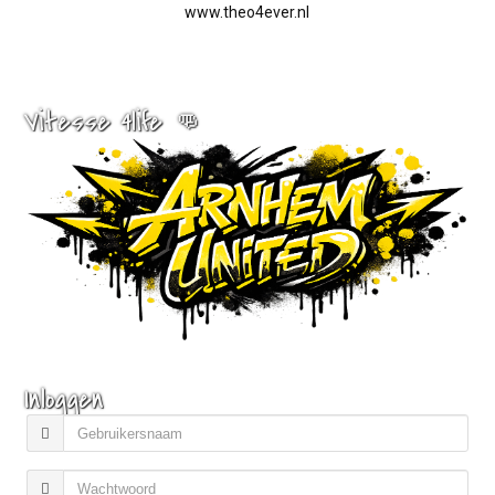
www.theo4ever.nl
Vitesse 4life 👊
Inloggen