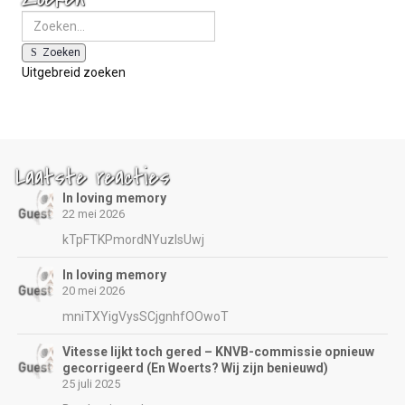
Zoeken
Uitgebreid zoeken
Laatste reacties
In loving memory
22 mei 2026
kTpFTKPmordNYuzIsUwj
In loving memory
20 mei 2026
mniTXYigVysSCjgnhfOOwoT
Vitesse lijkt toch gered – KNVB-commissie opnieuw
gecorrigeerd (En Woerts? Wij zijn benieuwd)
25 juli 2025