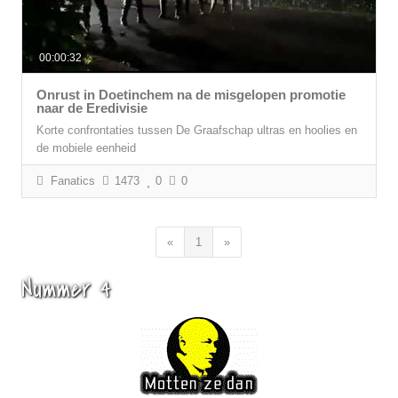
00:00:32
Onrust in Doetinchem na de misgelopen promotie
naar de Eredivisie
Korte confrontaties tussen De Graafschap ultras en hoolies en
de mobiele eenheid
Fanatics
1473
0
0
«
1
»
Nummer 4