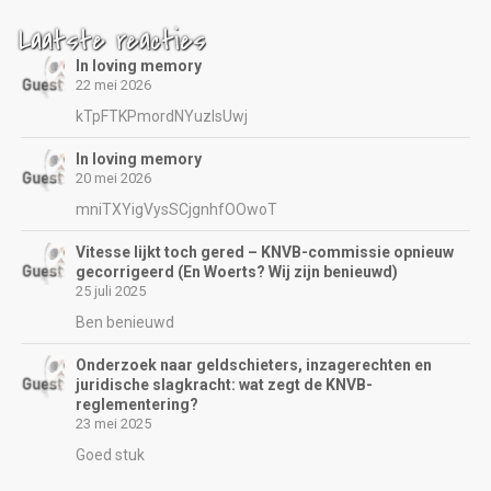
Laatste reacties
In loving memory
22 mei 2026
kTpFTKPmordNYuzIsUwj
In loving memory
20 mei 2026
mniTXYigVysSCjgnhfOOwoT
Vitesse lijkt toch gered – KNVB-commissie opnieuw
gecorrigeerd (En Woerts? Wij zijn benieuwd)
25 juli 2025
Ben benieuwd
Onderzoek naar geldschieters, inzagerechten en
juridische slagkracht: wat zegt de KNVB-
reglementering?
23 mei 2025
Goed stuk