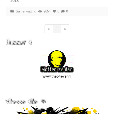
2018
Samenvatting
2654
0
0
«
1
»
Nummer 4
www.theo4ever.nl
Vitesse 4life 👊