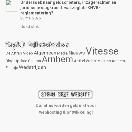
Onderzoek naar geldschieters, inzagerechten en
juridische slagkracht: wat zegt de KNVB-
reglementering?
23 mei 2025
Goed stuk
TagWolk #UltrasArnhem
Vitesse
Algemeen
Nieuws
De Aftrap
Video
Media
Arnhem
Blog
Update
Column
Artikel
Website
Ultras Arnhem
Wedstrijden
Filmpje
Donaties worden gebruikt voor
webhosting & ontwikkeling!