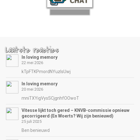
Laatste reacties
In loving memory
22 mei 2026
kTpFTKPmordNYuzIsUwj
In loving memory
20 mei 2026
mniTXYigVysSCjgnhfOOwoT
Vitesse lijkt toch gered – KNVB-commissie opnieuw
gecorrigeerd (En Woerts? Wij zijn benieuwd)
25 juli 2025
Ben benieuwd