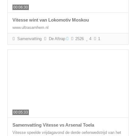
00:06:30
Vitesse wint van Lokomotiv Moskou
www.ultrasarnhem.nl
Samenvatting
De Aftrap
2526
4
1
00:05:33
Samenvatting Vitesse vs Arsenal Toela
Vitesse speelde vrijdagavond de derde oefenwedstrijd van het