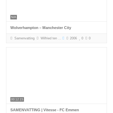
N/A
Wolverhampton – Manchester City
Samenvatting
Wilfried ten Haaf
2006
0
0
00:12:15
SAMENVATTING | Vitesse - FC Emmen