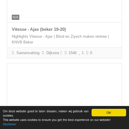
N/A
Vitesse - Ajax (beker 19-20)
Highlights Vitesse - Ajax | Blind en Ziyech maken rentree |
KNVB Beker
Samenvatting
Dijkstra
1546
1
0
Om deze website goed te laten draaien, maken wij gebruik van
Ok!
cookies.
This website uses cookies to ensure you get the best experience on our website!
00:12:06
Disclaimer