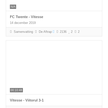
N/A
FC Twente - Vitesse
14 december 2019
Samenvatting
De Aftrap
2136
2
2
00:10:48
Vitesse - Viitorul 3-1