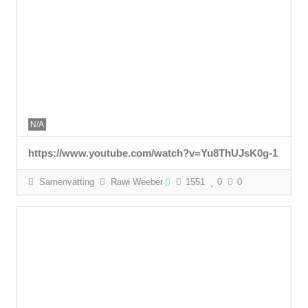
N/A
https://www.youtube.com/watch?v=Yu8ThUJsK0g-1
Samenvatting
Rawi Weeber
1551
0
0