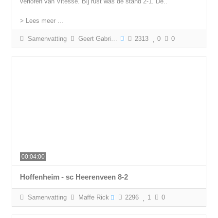
verloren van Vitesse. Bij rust was de stand 2-1. De..
> Lees meer ...
Samenvatting
Geert Gabriëls
2313
0
0
00:04:00
Hoffenheim - sc Heerenveen 8-2
Samenvatting
Maffe Rick
2296
1
0