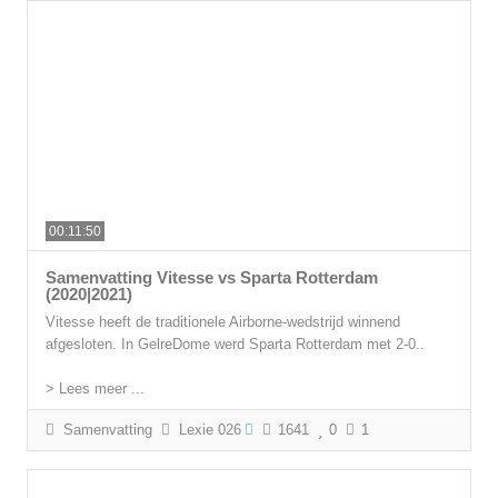
00:11:50
Samenvatting Vitesse vs Sparta Rotterdam
(2020|2021)
Vitesse heeft de traditionele Airborne-wedstrijd winnend
afgesloten. In GelreDome werd Sparta Rotterdam met 2-0..
> Lees meer ...
Samenvatting
Lexie 026
1641
0
1