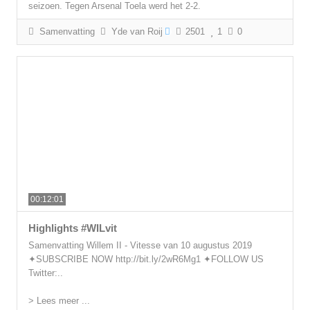
seizoen. Tegen Arsenal Toela werd het 2-2.
Samenvatting
Yde van Roij
2501
1
0
00:12:01
Highlights #WILvit
Samenvatting Willem II - Vitesse van 10 augustus 2019
✦SUBSCRIBE NOW http://bit.ly/2wR6Mg1 ✦FOLLOW US
Twitter:..
> Lees meer ...