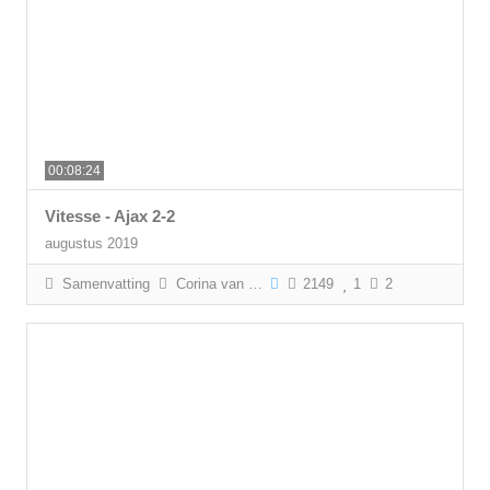
00:08:24
Vitesse - Ajax 2-2
augustus 2019
Samenvatting
Corina van Kreij
2149
1
2