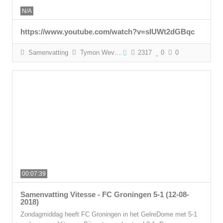
N/A
https://www.youtube.com/watch?v=sIUWt2dGBqc
Samenvatting
Tymon Wevers
2317
0
0
00:07:39
Samenvatting Vitesse - FC Groningen 5-1 (12-08-
2018)
Zondagmiddag heeft FC Groningen in het GelreDome met 5-1