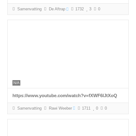
Samenvatting
De Aftrap
1732
3
0
N/A
https://www.youtube.com/watch?v=fXWF6lJtXoQ
Samenvatting
Rawi Weeber
1711
0
0