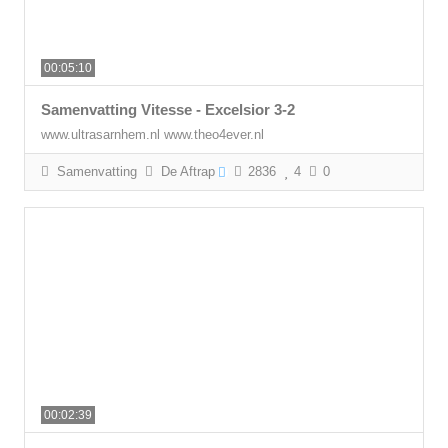
00:05:10
Samenvatting Vitesse - Excelsior 3-2
www.ultrasarnhem.nl www.theo4ever.nl
Samenvatting
De Aftrap
2836
4
0
00:02:39