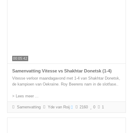
00:05:42
Samenvatting Vitesse vs Shakhtar Donetsk (1-4)
Vitesse verloor maandagavond met 1-4 van Shakhtar Donetsk,
de kampioen van Oekraïne. Roy Beerens nam in de slotfase..
> Lees meer ...
Samenvatting
Yde van Roij
2160
0
1