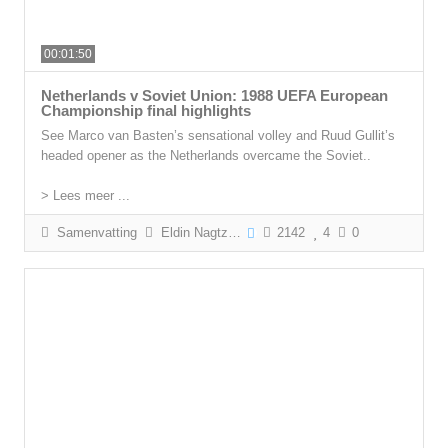
00:01:50
Netherlands v Soviet Union: 1988 UEFA European
Championship final highlights
See Marco van Basten’s sensational volley and Ruud Gullit’s
headed opener as the Netherlands overcame the Soviet..
> Lees meer ...
Samenvatting
Eldin Nagtzaam
2142
4
0