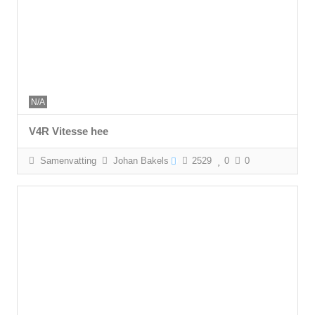
N/A
V4R Vitesse hee
Samenvatting
Johan Bakels
2529
0
0