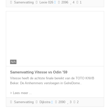
Samenvatting
Lexie 026
2096
4
1
N/A
Samenvatting Vitesse vs Odin '59
Vitesse heeft de achtste finale bereikt van de TOTO KNVB
Beker. De Arnhemmers versloegen in GelreDome..
> Lees meer ...
Samenvatting
Dijkstra
2090
3
2