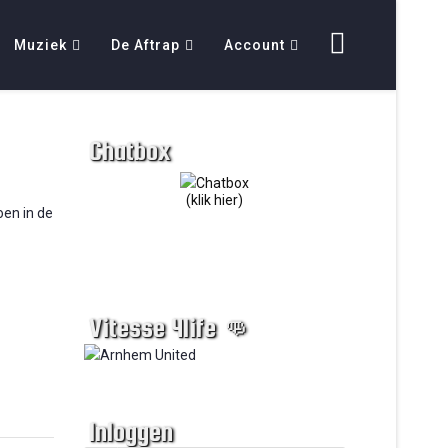
Muziek
De Aftrap
Account
Chatbox
(klik hier)
oen in de
Vitesse 4life 👊
Inloggen