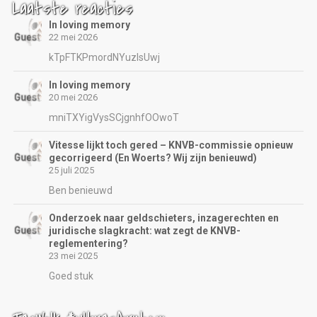
Laatste reacties
In loving memory
22 mei 2026
kTpFTKPmordNYuzIsUwj
In loving memory
20 mei 2026
mniTXYigVysSCjgnhfOOwoT
Vitesse lijkt toch gered – KNVB-commissie opnieuw
gecorrigeerd (En Woerts? Wij zijn benieuwd)
25 juli 2025
Ben benieuwd
Onderzoek naar geldschieters, inzagerechten en
juridische slagkracht: wat zegt de KNVB-
reglementering?
23 mei 2025
Goed stuk