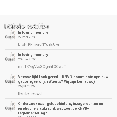
Laatste reacties
In loving memory
22 mei 2026
kTpFTKPmordNYuzIsUwj
In loving memory
20 mei 2026
mniTXYigVysSCjgnhfOOwoT
Vitesse lijkt toch gered – KNVB-commissie opnieuw
gecorrigeerd (En Woerts? Wij zijn benieuwd)
25 juli 2025
Ben benieuwd
Onderzoek naar geldschieters, inzagerechten en
juridische slagkracht: wat zegt de KNVB-
reglementering?