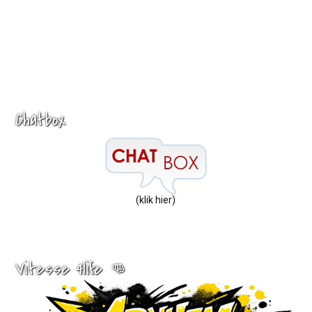
Chatbox
(klik hier)
Vitesse 4life 👊