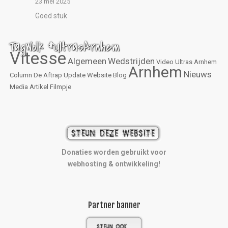
23 mei 2025
Goed stuk
TagWolk #UltrasArnhem
Vitesse
Algemeen
Wedstrijden
Video
Ultras Arnhem
Arnhem
Nieuws
Column
De Aftrap
Update
Website
Blog
Media
Artikel
Filmpje
Donaties worden gebruikt voor
webhosting & ontwikkeling!
Partner banner