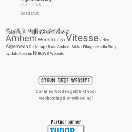
23 mei 2025
Goed stuk
TagWolk #UltrasArnhem
Vitesse
Arnhem
Wedstrijden
Video
Algemeen
De Aftrap
Ultras Arnhem
Artikel
Filmpje
Media
Blog
Nieuws
Update
Column
Website
Donaties worden gebruikt voor
webhosting & ontwikkeling!
Partner banner