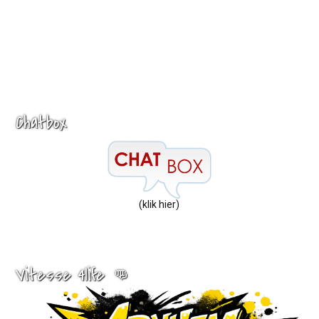
Chatbox
(klik hier)
Vitesse 4life 👊