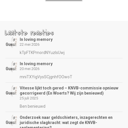
Laatste reacties
In loving memory
22 mei 2026
kTpFTKPmordNYuzIsUwj
In loving memory
20 mei 2026
mniTXYigVysSCjgnhfOOwoT
Vitesse lijkt toch gered – KNVB-commissie opnieuw
gecorrigeerd (En Woerts? Wij zijn benieuwd)
25 juli 2025
Ben benieuwd
Onderzoek naar geldschieters, inzagerechten en
juridische slagkracht: wat zegt de KNVB-
reglementering?