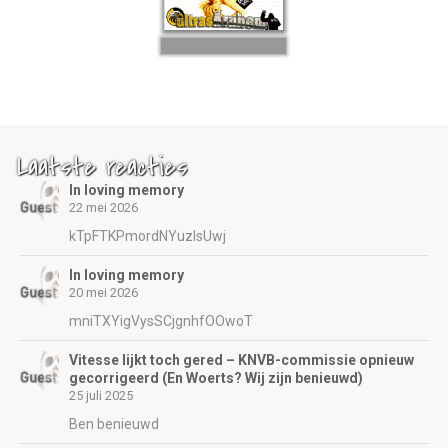
Laatste reacties
In loving memory
22 mei 2026
kTpFTKPmordNYuzIsUwj
In loving memory
20 mei 2026
mniTXYigVysSCjgnhfOOwoT
Vitesse lijkt toch gered – KNVB-commissie opnieuw
gecorrigeerd (En Woerts? Wij zijn benieuwd)
25 juli 2025
Ben benieuwd