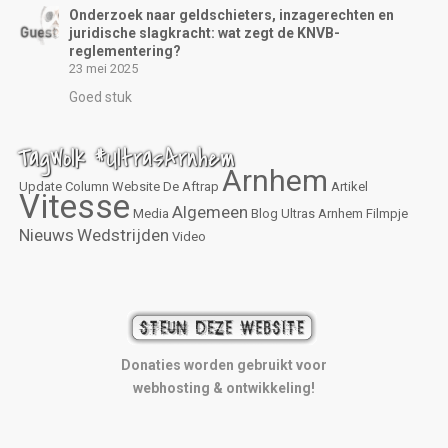
Onderzoek naar geldschieters, inzagerechten en
juridische slagkracht: wat zegt de KNVB-
reglementering?
23 mei 2025
Goed stuk
TagWolk #UltrasArnhem
Arnhem
Update
Column
Website
De Aftrap
Artikel
Vitesse
Algemeen
Media
Blog
Ultras Arnhem
Filmpje
Nieuws
Wedstrijden
Video
Donaties worden gebruikt voor
webhosting & ontwikkeling!