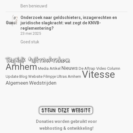
Ben benieuwd
Onderzoek naar geldschieters, inzagerechten en
juridische slagkracht: wat zegt de KNVB-
reglementering?
23 mei 2025
Goed stuk
TagWolk #UltrasArnhem
Arnhem
Nieuws
Media
Artikel
De Aftrap
Video
Column
Vitesse
Update
Blog
Website
Filmpje
Ultras Arnhem
Algemeen
Wedstrijden
Donaties worden gebruikt voor
webhosting & ontwikkeling!