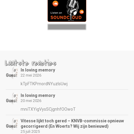
Laatste reacties
In loving memory
22 mei 2026
kTpFTKPmordNYuzIsUwj
In loving memory
20 mei 2026
mniTXYigVysSCjgnhfOOwoT
Vitesse lijkt toch gered – KNVB-commissie opnieuw
gecorrigeerd (En Woerts? Wij zijn benieuwd)
25 juli 2025