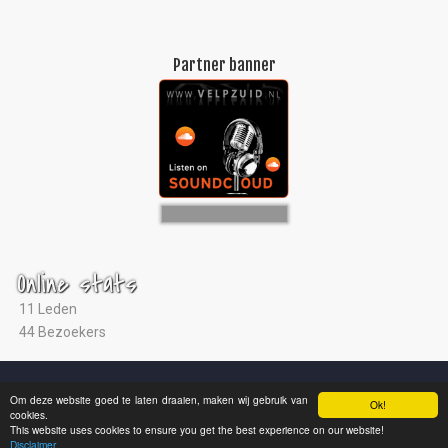
Partner banner
Online stats
11 Leden
44 Bezoekers
© 2004 - 2026 |
Ultras Arnhem
|
Studio ViaNova
|
Disclaimer
Om deze website goed te laten draaien, maken wij gebruik van
Ok!
cookies.
This website uses cookies to ensure you get the best experience on our website!
Disclaimer