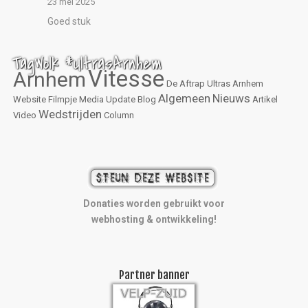
23 mei 2025
Goed stuk
TagWolk #UltrasArnhem
Vitesse
Arnhem
De Aftrap
Ultras Arnhem
Algemeen
Nieuws
Website
Filmpje
Media
Update
Blog
Artikel
Wedstrijden
Video
Column
Donaties worden gebruikt voor
webhosting & ontwikkeling!
Partner banner