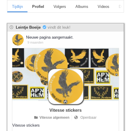
Tijdlijn
Profiel
Volgers
Albums
Videos
Discus
Leintje Boeije
vindt dit leuk!
Nieuwe pagina aangemaakt.
9 maanden
Vitesse stickers
Vitesse algemeen
Openbaar
Vitesse stickers