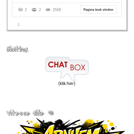
2
2
2558
Pagina leuk vinden
1
Chatbox
(klik hier)
Vitesse 4life 👊