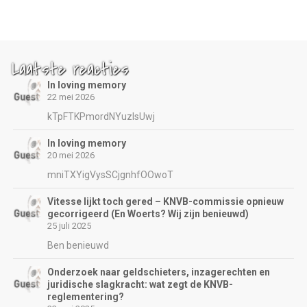
Laatste reacties
In loving memory
22 mei 2026
kTpFTKPmordNYuzIsUwj
In loving memory
20 mei 2026
mniTXYigVysSCjgnhfOOwoT
Vitesse lijkt toch gered – KNVB-commissie opnieuw
gecorrigeerd (En Woerts? Wij zijn benieuwd)
25 juli 2025
Ben benieuwd
Onderzoek naar geldschieters, inzagerechten en
juridische slagkracht: wat zegt de KNVB-
reglementering?