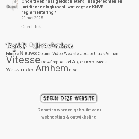
Onderzoek naar geldschieters, inzagerechten en
juridische slagkracht: wat zegt de KNVB-
reglementering?
23 mei 2025
Goed stuk
TagWolk #UltrasArnhem
Nieuws
Filmpje
Column
Video
Website
Update
Ultras Arnhem
Vitesse
Algemeen
De Aftrap
Artikel
Media
Arnhem
Wedstrijden
Blog
Donaties worden gebruikt voor
webhosting & ontwikkeling!