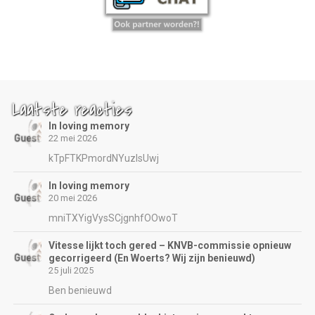
Laatste reacties
In loving memory
22 mei 2026
kTpFTKPmordNYuzIsUwj
In loving memory
20 mei 2026
mniTXYigVysSCjgnhfOOwoT
Vitesse lijkt toch gered – KNVB-commissie opnieuw
gecorrigeerd (En Woerts? Wij zijn benieuwd)
25 juli 2025
Ben benieuwd