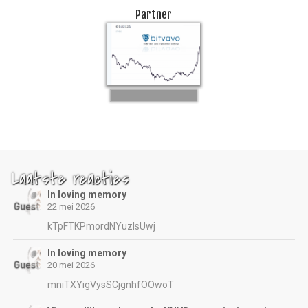
Partner
Laatste reacties
In loving memory
22 mei 2026
kTpFTKPmordNYuzIsUwj
In loving memory
20 mei 2026
mniTXYigVysSCjgnhfOOwoT