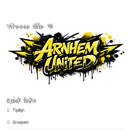
Vitesse 4life 👊
Quick links
Tijdlijn
Groepen