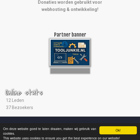
Donaties worden gebruikt voor
webhosting & ontwikkeling!
Partner banner
Online stats
12 Leden
37 Bezoekers
© 2004 - 2026 |
Ultras Arnhem
|
Studio ViaNova
|
Disclaimer
Om deze website goed te laten draaien, maken wij gebruik van
Ok!
cookies.
This website uses cookies to ensure you get the best experience on our website!