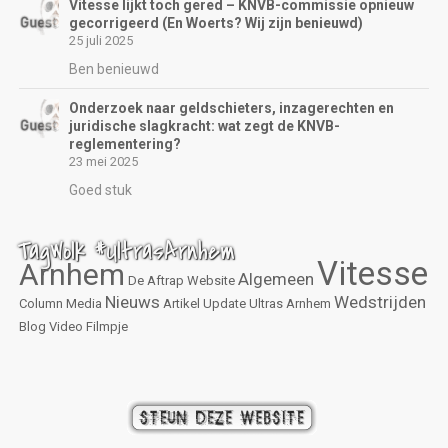
Vitesse lijkt toch gered – KNVB-commissie opnieuw
gecorrigeerd (En Woerts? Wij zijn benieuwd)
25 juli 2025
Ben benieuwd
Onderzoek naar geldschieters, inzagerechten en
juridische slagkracht: wat zegt de KNVB-
reglementering?
23 mei 2025
Goed stuk
TagWolk #UltrasArnhem
Vitesse
Arnhem
Algemeen
De Aftrap
Website
Nieuws
Wedstrijden
Column
Media
Artikel
Update
Ultras Arnhem
Blog
Video
Filmpje