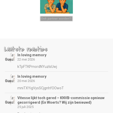
Laatste reacties
In loving memory
22 mei 2026
kTpFTKPmordNYuzIsUwj
In loving memory
20 mei 2026
mniTXYigVysSCjgnhfOOwoT
Vitesse lijkt toch gered – KNVB-commissie opnieuw
gecorrigeerd (En Woerts? Wij zijn benieuwd)
25 juli 2025