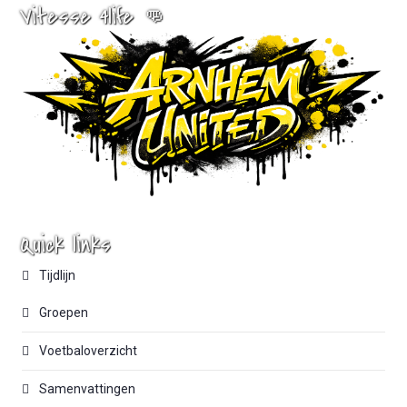
Vitesse 4life 👊
Quick links
Tijdlijn
Groepen
Voetbaloverzicht
Samenvattingen