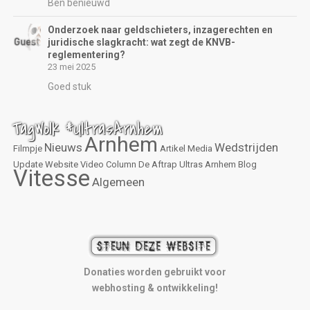
Ben benieuwd
Onderzoek naar geldschieters, inzagerechten en
juridische slagkracht: wat zegt de KNVB-
reglementering?
23 mei 2025
Goed stuk
TagWolk #UltrasArnhem
Arnhem
Nieuws
Wedstrijden
Filmpje
Artikel
Media
Update
Website
Video
Column
De Aftrap
Ultras Arnhem
Blog
Vitesse
Algemeen
Donaties worden gebruikt voor
webhosting & ontwikkeling!