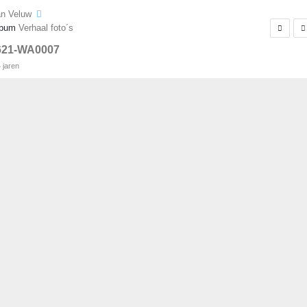
an Veluw
lbum
Verhaal foto´s
621-WA0007
 jaren