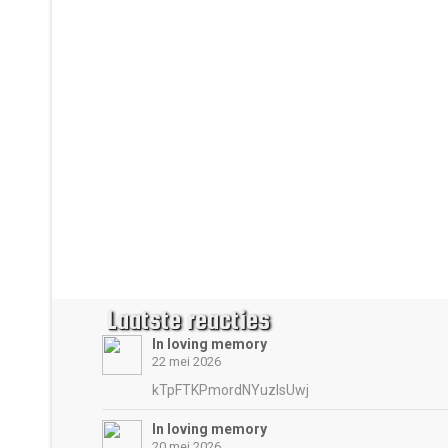
Laatste reacties
In loving memory
22 mei 2026
kTpFTKPmordNYuzIsUwj
In loving memory
20 mei 2026