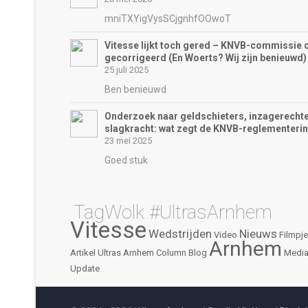
mniTXYigVysSCjgnhfOOwoT
Vitesse lijkt toch gered – KNVB-commissie 
gecorrigeerd (En Woerts? Wij zijn benieuwd)
25 juli 2025
Ben benieuwd
Onderzoek naar geldschieters, inzagerechte
slagkracht: wat zegt de KNVB-reglementeri
23 mei 2025
Goed stuk
TagWolk #UltrasArnhem
Vitesse
Wedstrijden
Nieuws
Video
Filmpje
Arnhem
Artikel
Ultras Arnhem
Column
Blog
Medi
Update