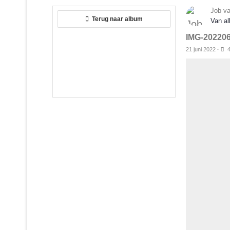
Job v
Terug naar album
Van a
IMG-20220
21 juni 2022
·
4