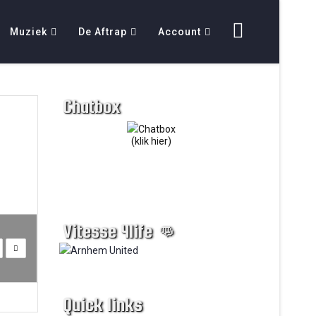
Muziek
De Aftrap
Account
Chatbox
(klik hier)
Vitesse 4life 👊
Quick links