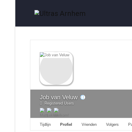
Job van Veluw
Registered Users
Tijdlijn
Profiel
Vrienden
Volgers
P