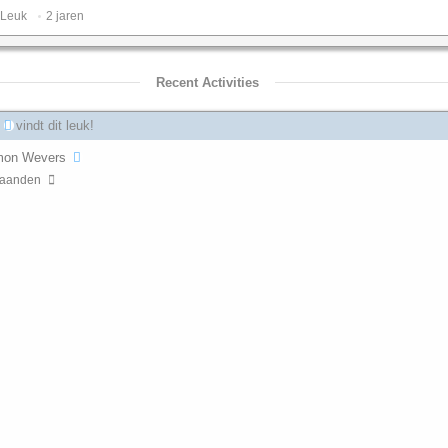
Leuk ️
2 jaren
Recent Activities
vindt dit leuk!
mon Wevers
aanden