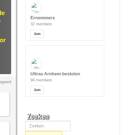
de
Ernemmers
r
32 members
Join
or
Ultras Arnhem besloten
94 members
ageerd
Join
Zoeken