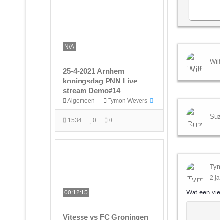
N/A
Wil
25-4-2021 Arnhem
koningsdag PNN Live
stream Demo#14
Algemeen
Tymon Wevers
Suz
1534
0
0
Ty
2 j
Wat een vie
00:12:15
Vitesse vs FC Groningen