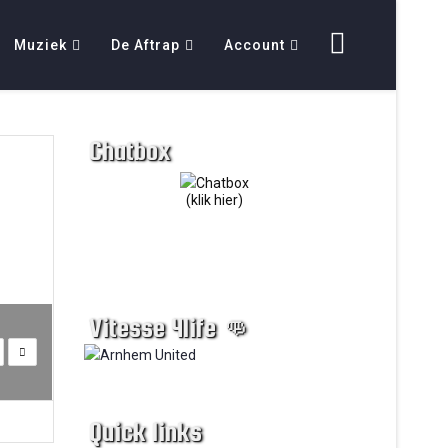
Muziek
De Aftrap
Account
Chatbox
(klik hier)
Vitesse 4life 👊
Quick links