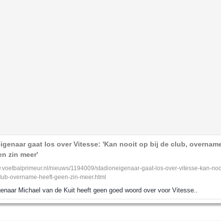
igenaar gaat los over Vitesse: 'Kan nooit op bij de club, overnam
en zin meer'
w.voetbalprimeur.nl/nieuws/1194009/stadioneigenaar-gaat-los-over-vitesse-kan-noo
club-overname-heeft-geen-zin-meer.html
enaar Michael van de Kuit heeft geen goed woord over voor Vitesse..