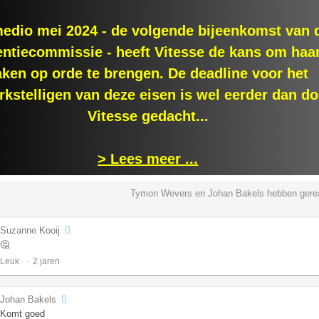
medio mei 2024 - de volgende bijeenkomst van 
entiecommissie - heeft Vitesse de kans om haa
aken op orde te brengen. De deadline voor het
kstelligen van deze eisen is wel eerder dan do
Vitesse gedacht...
> Lees meer ...
Tymon Wevers en Johan Bakels hebben gere
Suzanne Kooij
🤔
Leuk ️
2 jaren
Johan Bakels
Komt goed