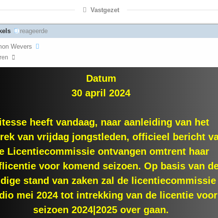
Vastgezet
kels
reageerde
mon Wevers
aren
Datum
30 april 2024
itesse heeft vandaag, naar aanleiding van het
rek van vrijdag jongstleden, officieel bericht v
e Licentiecommissie ontvangen omtrent haar
flicentie voor komend seizoen. Op basis van d
idige stand van zaken zal de licentiecommissie
io mei 2024 tot intrekking van de licentie voor
seizoen 2024|2025 over gaan.