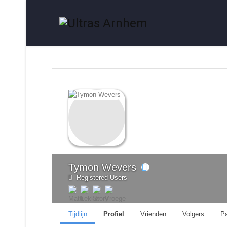
Tymon Wevers
Registered Users
Tijdlijn
Profiel
Vrienden
Volgers
P