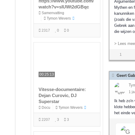
https://www.youtube.com/
Argumenten 
watch?v=sIUWt2dGBqc
Mythen en f
Samenvatting
kanunniken 
Tymon Wevers
(zoals die 
Gebrek aan 
2317
0
0
die wijzen o
> Lees meer
1
00:25:13
Geert Gab
Ty
Vitesse-documentaire:
1 ja
Dejan Curovic, DJ
Ik heb zo'n
Superstar
klote hebbe
Docu
Tymon Wevers
het einde ve
2207
3
3