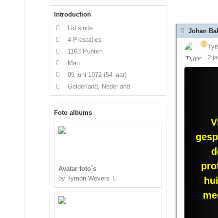
Introduction
Lid sinds
Johan Ba
4 Prestaties
Ty
1163 Punten
2 j
Man
05 juni 1972
(54 jaar)
Gelderland, Nederland
Foto albums
V
gesp
d
pro
Avatar foto´s
by
Tymon Wevers
hu
med