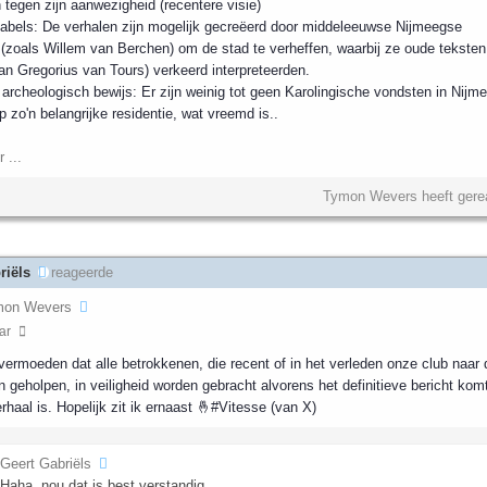
tegen zijn aanwezigheid (recentere visie)
abels: De verhalen zijn mogelijk gecreëerd door middeleeuwse Nijmeegse
(zoals Willem van Berchen) om de stad te verheffen, waarbij ze oude teksten
van Gregorius van Tours) verkeerd interpreteerden.
archeologisch bewijs: Er zijn weinig tot geen Karolingische vondsten in Nijm
p zo'n belangrijke residentie, wat vreemd is..
 ...
Tymon Wevers heeft gere
riëls
reageerde
mon Wevers
ar
 vermoeden dat alle betrokkenen, die recent of in het verleden onze club naar 
n geholpen, in veiligheid worden gebracht alvorens het definitieve bericht kom
rhaal is. Hopelijk zit ik ernaast 🤞#Vitesse (van X)
Geert Gabriëls
Haha, nou dat is best verstandig