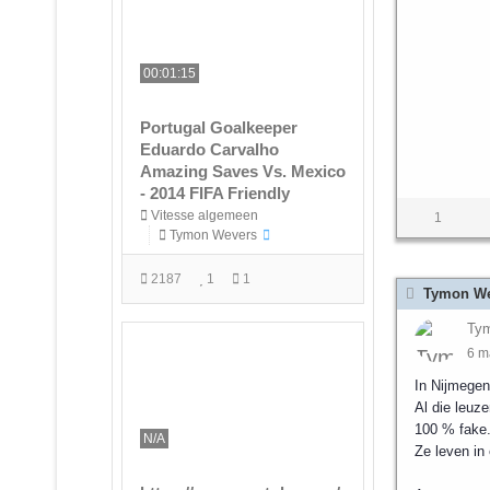
00:01:15
Portugal Goalkeeper
Eduardo Carvalho
Amazing Saves Vs. Mexico
- 2014 FIFA Friendly
Vitesse algemeen
1
Tymon Wevers
2187
1
1
Tymon We
Ty
6 m
In Nijmegen 
Al die leuz
100 % fake
N/A
Ze leven in