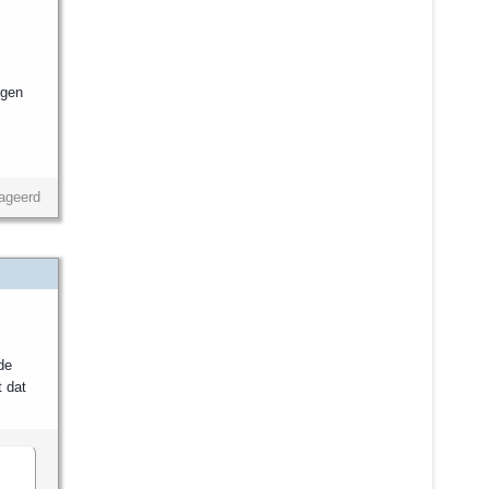
egen
ageerd
de
t dat