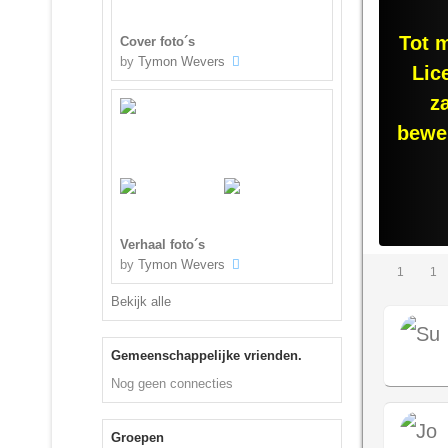
Tot 
Cover foto´s
by
Tymon Wevers
Lic
z
bewer
Verhaal foto´s
by
Tymon Wevers
1
1
Bekijk alle
Gemeenschappelijke vrienden.
Nog geen connecties
Groepen