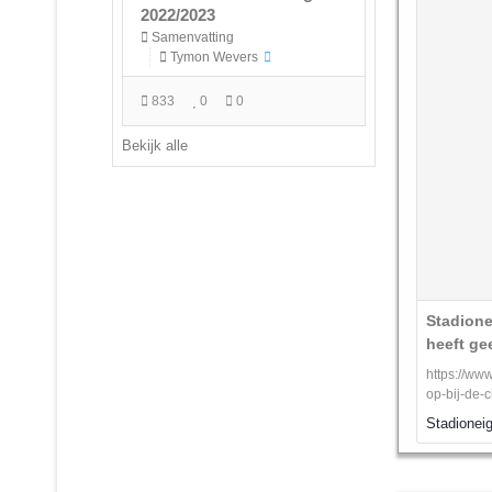
2022/2023
Samenvatting
Tymon Wevers
833
0
0
Bekijk alle
Stadione
heeft ge
https://ww
op-bij-de-
Stadioneig