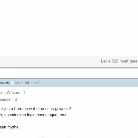
Lexie 026 heeft ger
vers
vindt dit leuk!
mon Wevers
aanden
zijn ze trots op wat er nooit is geweest!
en, spandoeken legio novomagum enz .
.
 een mythe.